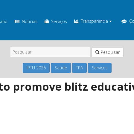
Transparência
Co
ismo
Notícias
Serviços
Pesquisar
IPTU 2026
Saúde
TPA
Serviços
to promove blitz educati