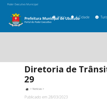
Poder Executivo Municipal
Início
A Cidade
Tur
Diretoria de Trânsi
29
>
Notícias
>
Publicado em
28/03/2023