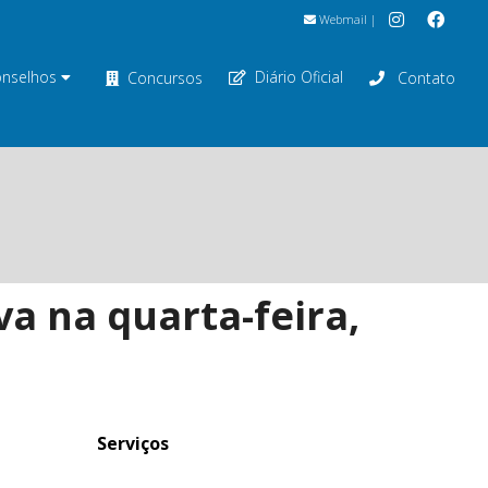
Webmail
|
nselhos
Diário Oficial
Concursos
Contato
va na quarta-feira,
Serviços