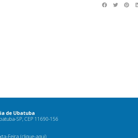
ria de Ubatuba
 Ubatuba-SP, CEP 11690-156
xta-Feira
(clique-aqui)