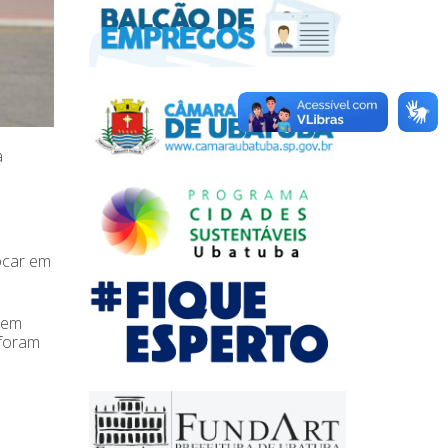
a
ocar em
uem
 foram