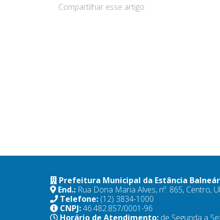
Compartilhar esse artigo:
Prefeitura Municipal da Estância Balneá
End.:
Rua Dona Maria Alves, nº. 865, Centro,
Telefone:
(12) 3834-1000
CNPJ:
46.482.857/0001-96
Horário de Atendimento:
de Segunda a Se