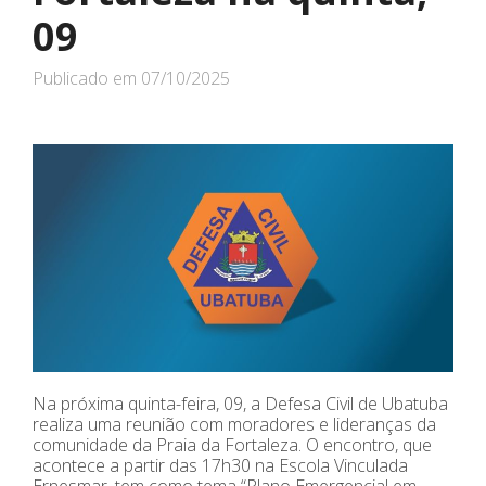
09
Publicado em
07/10/2025
Na próxima quinta-feira, 09, a Defesa Civil de Ubatuba
realiza uma reunião com moradores e lideranças da
comunidade da Praia da Fortaleza. O encontro, que
acontece a partir das 17h30 na Escola Vinculada
Ernesmar, tem como tema “Plano Emergencial em