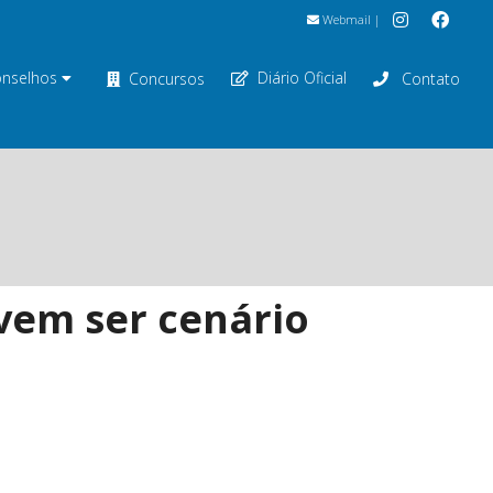
Webmail
|
nselhos
Diário Oficial
Concursos
Contato
vem ser cenário