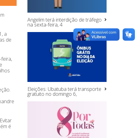
om
Angelim terá interdição de tráfego
na sexta-feira, 4
1, a
as de
feira,
e
alhos
Eleições: Ubatuba terá transporte
eção.
gratuito no domingo 6,
exandre
Evitar
bém é