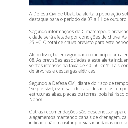
A Defesa Civil de Ubatuba alerta a população so
destaque para o período de 07 a 11 de outubro.
Segundo informações do Climatempo, a previsão es
cidade será afetada por condições de chuva. As
25 ∘C. O total de chuva previsto para este perí
Além disso, há em vigor para o município um aler
08. As previsões associadas a este alerta incl
ventos intensos na faixa de 40–60 km/h. Tais co
de árvores e descargas elétricas.
Segundo a Defesa Civil, diante do risco de temp
“Se possível, evite sair de casa durante as temp
estruturas altas, placas ou torres, pois há risco
Napoli.
Outras recomendações são desconectar aparelho
alagamentos mantendo canais de drenagem, calha
indicado não transitar por vias inundadas ou es