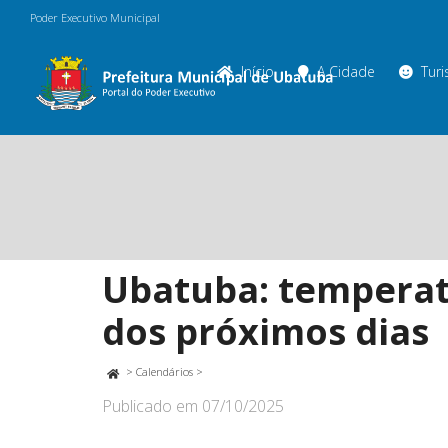
Poder Executivo Municipal
Início
A Cidade
Tur
Ubatuba: temperat
dos próximos dias
>
Calendários
>
Publicado em
07/10/2025