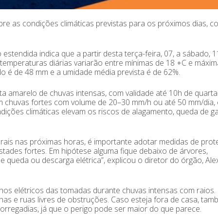
bre as condições climáticas previstas para os próximos dias, c
tendida indica que a partir desta terça-feira, 07, a sábado, 1
 temperaturas diárias variarão entre mínimas de 18 ∘C e máxim
odo é de 48 mm e a umidade média prevista é de 62%.
ta amarelo de chuvas intensas, com validade até 10h de quarta-
uem chuvas fortes com volume de 20–30 mm/h ou até 50 mm/dia, 
ndições climáticas elevam os riscos de alagamento, queda de g
orais nas próximas horas, é importante adotar medidas de prot
estades fortes. Em hipótese alguma fique debaixo de árvores,
 de queda ou descarga elétrica”, explicou o diretor do órgão, Al
s elétricos das tomadas durante chuvas intensas com raios. 
s e ruas livres de obstruções. Caso esteja fora de casa, tam
corregadias, já que o perigo pode ser maior do que parece.