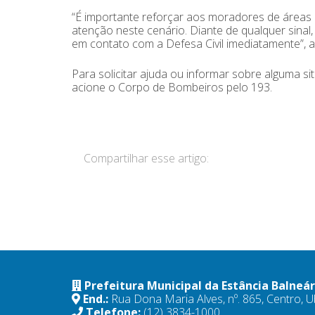
“É importante reforçar aos moradores de áreas 
atenção neste cenário. Diante de qualquer sina
em contato com a Defesa Civil imediatamente”, 
Para solicitar ajuda ou informar sobre alguma si
acione o Corpo de Bombeiros pelo 193.
Compartilhar esse artigo:
Prefeitura Municipal da Estância Balneá
End.:
Rua Dona Maria Alves, nº. 865, Centro,
Telefone:
(12) 3834-1000