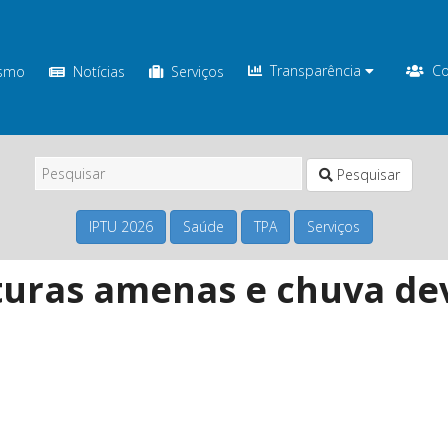
Transparência
Co
ismo
Notícias
Serviços
Pesquisar
IPTU 2026
Saúde
TPA
Serviços
uras amenas e chuva de