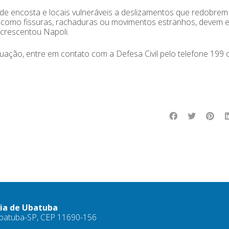
de encosta e locais vulneráveis a deslizamentos que redobrem
l, como fissuras, rachaduras ou movimentos estranhos, devem e
acrescentou Napoli.
tuação, entre em contato com a Defesa Civil pelo telefone 199 
ria de Ubatuba
 Ubatuba-SP, CEP 11690-156