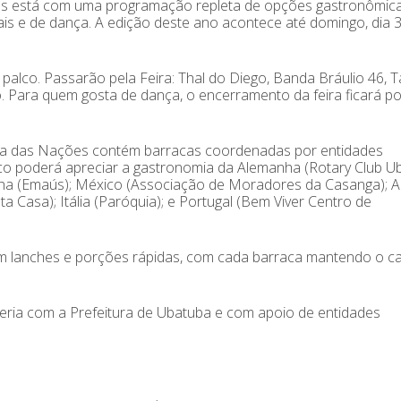
ões está com uma programação repleta de opções gastronômic
is e de dança. A edição deste ano acontece até domingo, dia 3
 palco. Passarão pela Feira: Thal do Diego, Banda Bráulio 46, Ta
 Para quem gosta de dança, o encerramento da feira ficará po
eira das Nações contém barracas coordenadas por entidades
lico poderá apreciar a gastronomia da Alemanha (Rotary Club U
ha (Emaús); México (Associação de Moradores da Casanga); A
ta Casa); Itália (Paróquia); e Portugal (Bem Viver Centro de
om lanches e porções rápidas, com cada barraca mantendo o c
eria com a Prefeitura de Ubatuba e com apoio de entidades