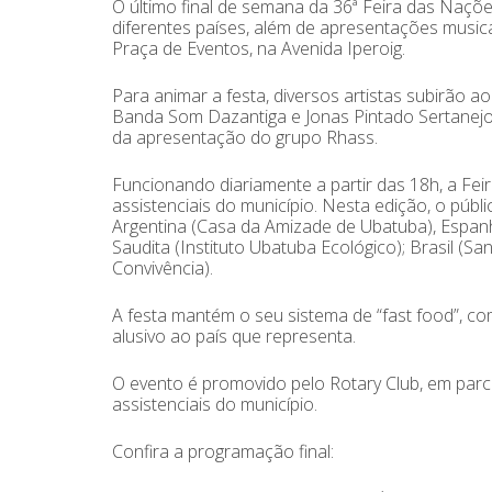
O último final de semana da 36ª Feira das Naç
diferentes países, além de apresentações musica
Praça de Eventos, na Avenida Iperoig.
Para animar a festa, diversos artistas subirão ao
Banda Som Dazantiga e Jonas Pintado Sertanejo.
da apresentação do grupo Rhass.
Funcionando diariamente a partir das 18h, a F
assistenciais do município. Nesta edição, o púb
Argentina (Casa da Amizade de Ubatuba), Espan
Saudita (Instituto Ubatuba Ecológico); Brasil (San
Convivência).
A festa mantém o seu sistema de “fast food”, c
alusivo ao país que representa.
O evento é promovido pelo Rotary Club, em parc
assistenciais do município.
Confira a programação final: