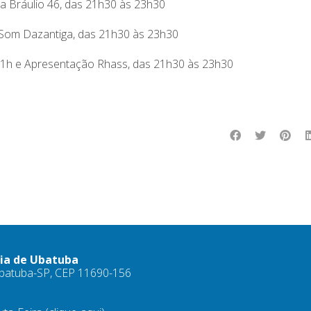
da Bráulio 46, das 21h30 às 23h30
a Som Dazantiga, das 21h30 às 23h30
 21h e Apresentação Rhass, das 21h30 às 23h30
ria de Ubatuba
 Ubatuba-SP, CEP 11690-156