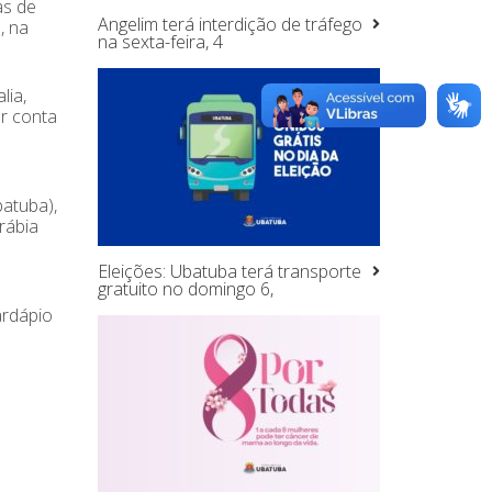
as de
Angelim terá interdição de tráfego
, na
na sexta-feira, 4
lia,
r conta
batuba),
rábia
Eleições: Ubatuba terá transporte
gratuito no domingo 6,
ardápio