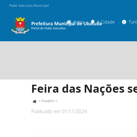
Poder Executivo Municipal
Início
A Cidade
Tur
Feira das Nações 
>
FundArt
>
Publicado em
01/11/2024