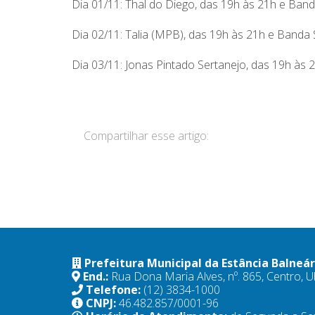
Dia 01/11: Thal do Diego, das 19h às 21h e Ban
Dia 02/11: Talia (MPB), das 19h às 21h e Band
Dia 03/11: Jonas Pintado Sertanejo, das 19h às
Compartilhar esse artigo:
Prefeitura Municipal da Estância Balneá
End.:
Rua Dona Maria Alves, nº. 865, Centro,
Telefone:
(12) 3834-1000
CNPJ:
46.482.857/0001-96