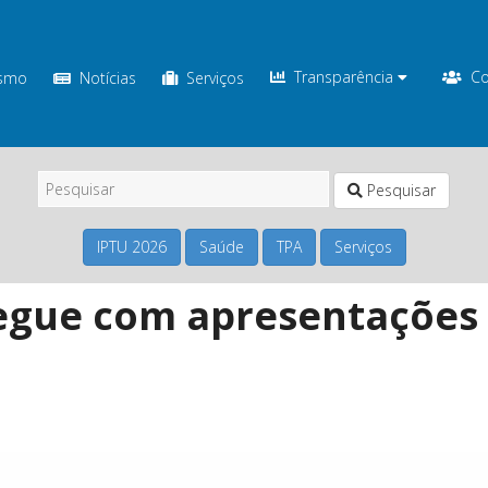
Transparência
Co
ismo
Notícias
Serviços
Pesquisar
IPTU 2026
Saúde
TPA
Serviços
segue com apresentações