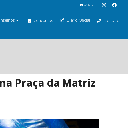
Webmail
|
nselhos
Diário Oficial
Concursos
Contato
 na Praça da Matriz