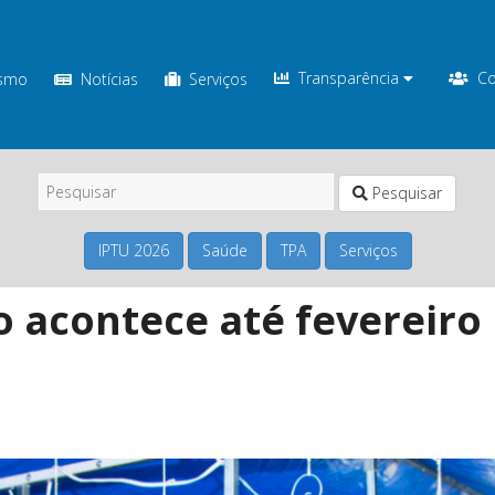
Transparência
Co
ismo
Notícias
Serviços
Pesquisar
IPTU 2026
Saúde
TPA
Serviços
o acontece até fevereiro