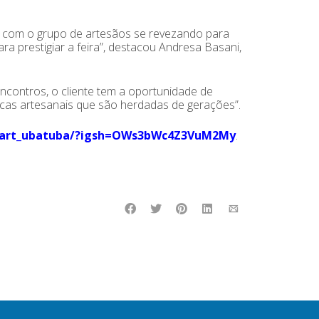
, com o grupo de artesãos se revezando para
a prestigiar a feira”, destacou Andresa Basani,
encontros, o cliente tem a oportunidade de
nicas artesanais que são herdadas de gerações”.
dart_ubatuba/?igsh=OWs3bWc4Z3VuM2My
.