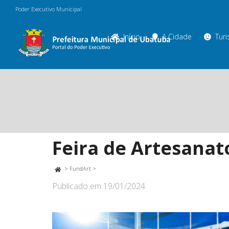
Poder Executivo Municipal
Início
A Cidade
Tur
Feira de Artesanat
>
FundArt
>
Publicado em
19/01/2024