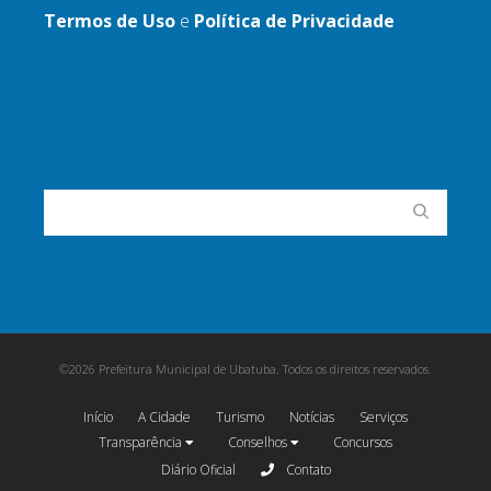
Termos de Uso
e
Política de Privacidade
©2026 Prefeitura Municipal de Ubatuba. Todos os direitos reservados.
Início
A Cidade
Turismo
Notícias
Serviços
Transparência
Conselhos
Concursos
Diário Oficial
Contato