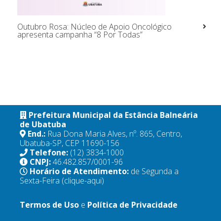
Outubro Rosa: Núcleo de Apoio Oncológico
apresenta campanha “8 Por Todas”
Prefeitura Municipal da Estância Balneária
de Ubatuba
End.:
Rua Dona Maria Alves, nº. 865, Centro,
Ubatuba-SP, CEP 11690-156
Telefone:
(12) 3834-1000
CNPJ:
46.482.857/0001-96
Horário de Atendimento:
de Segunda a
Sexta-Feira
(clique-aqui)
Termos de Uso
e
Política de Privacidade