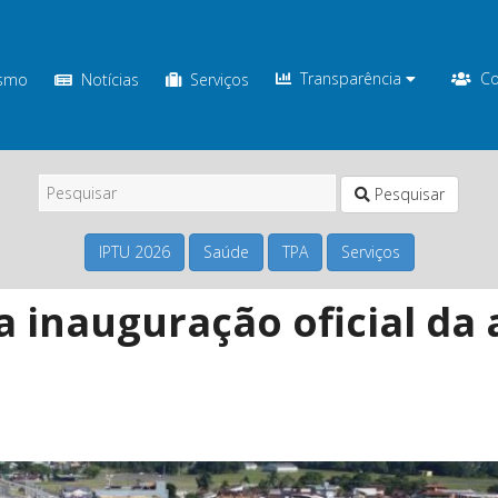
Transparência
Co
ismo
Notícias
Serviços
Pesquisar
IPTU 2026
Saúde
TPA
Serviços
a inauguração oficial da 