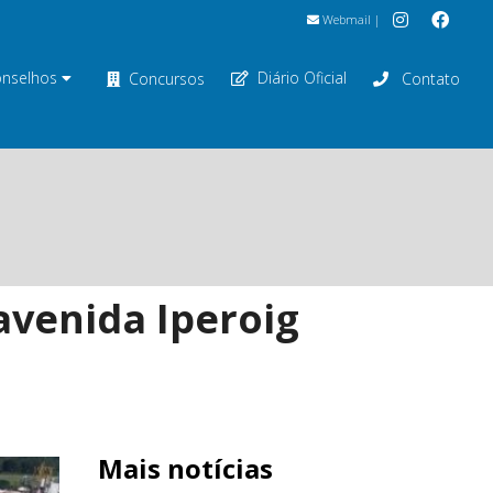
Webmail
|
nselhos
Diário Oficial
Concursos
Contato
avenida Iperoig
Mais notícias