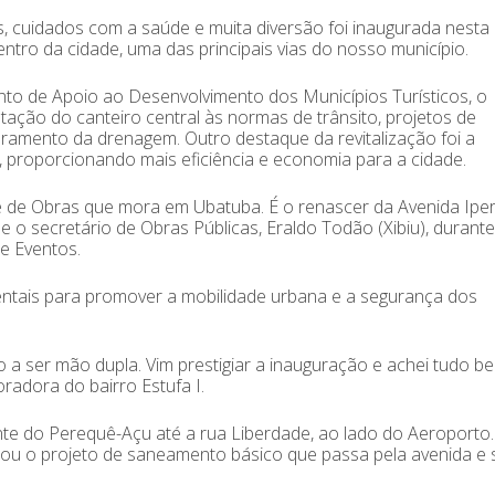
, cuidados com a saúde e muita diversão foi inaugurada nesta 
 centro da cidade, uma das principais vias do nosso município.
to de Apoio ao Desenvolvimento dos Municípios Turísticos, o
ação do canteiro central às normas de trânsito, projetos de
moramento da drenagem. Outro destaque da revitalização foi a
proporcionando mais eficiência e economia para a cidade.
pe de Obras que mora em Ubatuba. É o renascer da Avenida Iper
se o secretário de Obras Públicas, Eraldo Todão (Xibiu), durante
e Eventos.
entais para promover a mobilidade urbana e a segurança dos
do a ser mão dupla. Vim prestigiar a inauguração e achei tudo b
oradora do bairro Estufa I.
nte do Perequê-Açu até a rua Liberdade, ao lado do Aeroporto
ou o projeto de saneamento básico que passa pela avenida e