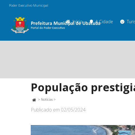
Poder Executivo Municipal
Início
A Cidade
Tur
População prestigi
>
Notícias
>
Publicado em
02/05/2024