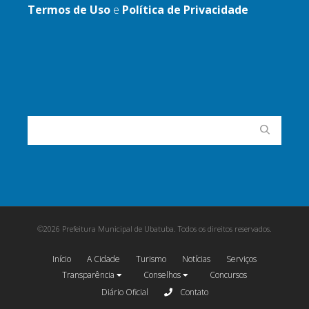
Termos de Uso
e
Política de Privacidade
©2026 Prefeitura Municipal de Ubatuba. Todos os direitos reservados.
Início
A Cidade
Turismo
Notícias
Serviços
Transparência
Conselhos
Concursos
Diário Oficial
Contato