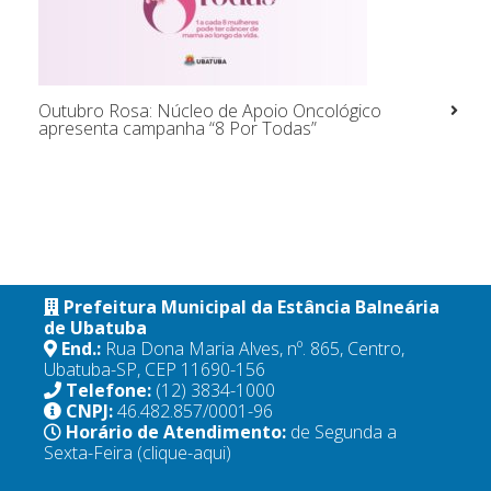
Outubro Rosa: Núcleo de Apoio Oncológico
apresenta campanha “8 Por Todas”
Prefeitura Municipal da Estância Balneária
de Ubatuba
End.:
Rua Dona Maria Alves, nº. 865, Centro,
Ubatuba-SP, CEP 11690-156
Telefone:
(12) 3834-1000
CNPJ:
46.482.857/0001-96
Horário de Atendimento:
de Segunda a
Sexta-Feira
(clique-aqui)