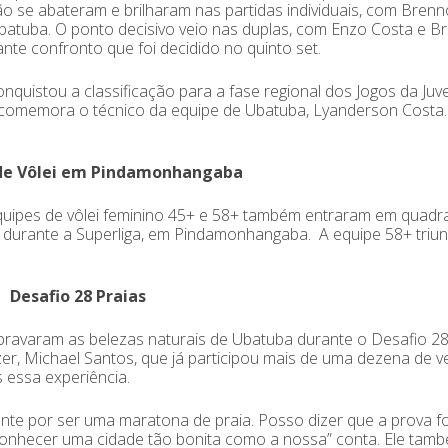
o se abateram e brilharam nas partidas individuais, com Brenn
 Ubatuba. O ponto decisivo veio nas duplas, com Enzo Costa e B
te confronto que foi decidido no quinto set.
uistou a classificação para a fase regional dos Jogos da Juv
, comemora o técnico da equipe de Ubatuba, Lyanderson Costa.
 de Vôlei em Pindamonhangaba
uipes de vôlei feminino 45+ e 58+ também entraram em quadr
o durante a Superliga, em Pindamonhangaba. A equipe 58+ triu
Desafio 28 Praias
esbravaram as belezas naturais de Ubatuba durante o Desafio 28
azer, Michael Santos, que já participou mais de uma dezena de 
 essa experiência.
ente por ser uma maratona de praia. Posso dizer que a prova f
conhecer uma cidade tão bonita como a nossa” conta. Ele tam