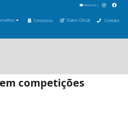
Webmail
|
nselhos
Diário Oficial
Concursos
Contato
a em competições