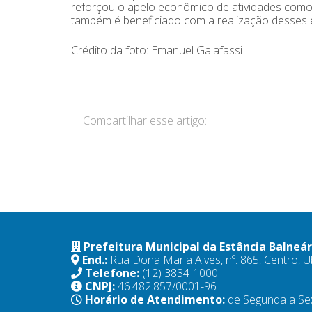
reforçou o apelo econômico de atividades como 
também é beneficiado com a realização desses ev
Crédito da foto: Emanuel Galafassi
Compartilhar esse artigo:
Prefeitura Municipal da Estância Balneá
End.:
Rua Dona Maria Alves, nº. 865, Centro,
Telefone:
(12) 3834-1000
CNPJ:
46.482.857/0001-96
Horário de Atendimento:
de Segunda a Se