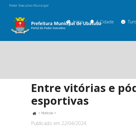
Poder Executivo Municipal
Início
A Cidade
Tur
Entre vitórias e p
esportivas
>
Notícias
>
Publicado em
22/04/2024