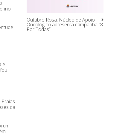
o
renno
Outubro Rosa: Núcleo de Apoio
Oncológico apresenta campanha “8
entude
Por Todas”
a e
nfou
 Praias.
vezes da
oi um
bém