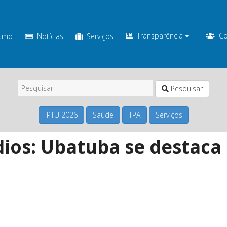
Transparência
Co
ismo
Notícias
Serviços
Pesquisar
IPTU 2026
Saúde
TPA
Serviços
ódios: Ubatuba se destac