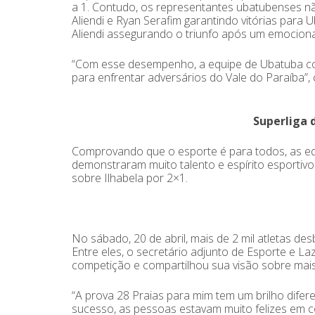
a 1. Contudo, os representantes ubatubenses nã
Aliendi e Ryan Serafim garantindo vitórias para
Aliendi assegurando o triunfo após um emocionan
“Com esse desempenho, a equipe de Ubatuba conq
para enfrentar adversários do Vale do Paraíba”
Superliga
Comprovando que o esporte é para todos, as eq
demonstraram muito talento e espírito esportiv
sobre Ilhabela por 2×1.
No sábado, 20 de abril, mais de 2 mil atletas d
Entre eles, o secretário adjunto de Esporte e L
competição e compartilhou sua visão sobre mais
“A prova 28 Praias para mim tem um brilho difer
sucesso, as pessoas estavam muito felizes em 