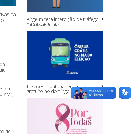
tivas na
Angelim terá interdição de tráfego
 o
na sexta-feira, 4
 da
uiu
Eleições: Ubatuba terá transporte
es em
gratuito no domingo 6,
lista”,
ão de 3