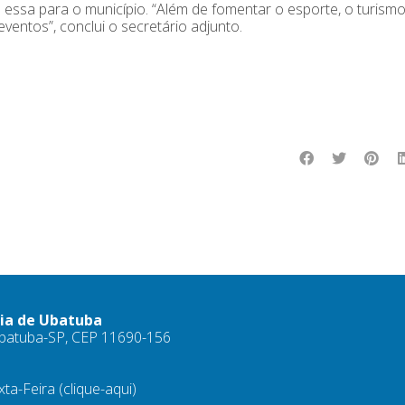
essa para o município. “Além de fomentar o esporte, o turism
entos”, conclui o secretário adjunto.
ria de Ubatuba
 Ubatuba-SP, CEP 11690-156
xta-Feira
(clique-aqui)