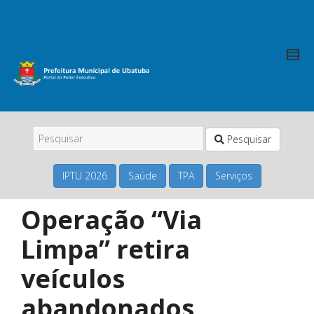
Pesquisar
IPTU 2026
Saúde
TPA
Serviços
Operação “Via
Limpa” retira
veículos
abandonados