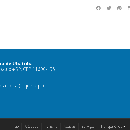
ria de Ubatuba
 Ubatuba-SP, CEP 11690-156
xta-Feira
(clique-aqui)
Início
A Cidade
Turismo
Notícias
Serviços
Transparência