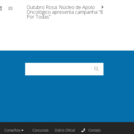
Outubro Rosa: Núcleo de Apoio
Oncológico apresenta campanha “8
Por Todas”
Conselhos
Concursos
Diário Oficial
Contato