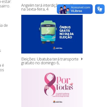
-estar:
Angelim terá interdição de tráfego
airro.
na sexta-feira, 4
ia de
s
Eleições: Ubatuba terá transporte
gratuito no domingo 6,
a é
ros