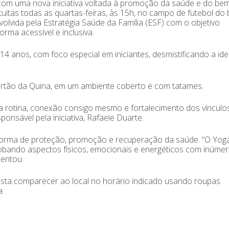
om uma nova iniciativa voltada à promoção da saúde e do bem
uitas todas as quartas-feiras, às 15h, no campo de futebol do b
nvolvida pela Estratégia Saúde da Família (ESF) com o objetivo
rma acessível e inclusiva.
 14 anos, com foco especial em iniciantes, desmistificando a ide
tão da Quina, em um ambiente coberto e com tatames.
rotina, conexão consigo mesmo e fortalecimento dos vínculo
onsável pela iniciativa, Rafaele Duarte.
forma de proteção, promoção e recuperação da saúde. “O Yog
obando aspectos físicos, emocionais e energéticos com inúme
centou.
 basta comparecer ao local no horário indicado usando roupas
a.