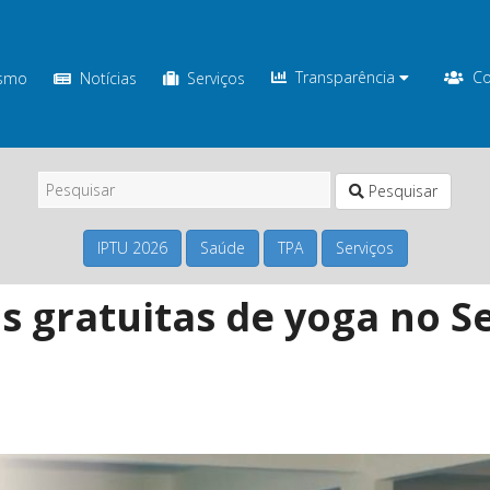
Transparência
Co
ismo
Notícias
Serviços
Pesquisar
IPTU 2026
Saúde
TPA
Serviços
s gratuitas de yoga no S