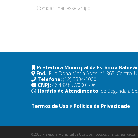
Compartilhar esse artigo:
Prefeitura Municipal da Estância Balneá
End.:
Rua Dona Maria Alves, nº. 865, Centro,
Telefone:
(12) 3834-1000
CNPJ:
46.482.857/0001-96
Horário de Atendimento:
de Segunda a Se
Termos de Uso
e
Política de Privacidade
©2026 Prefeitura Municipal de Ubatuba. Todos os direitos reservados.