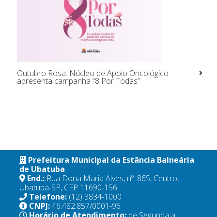
Outubro Rosa: Núcleo de Apoio Oncológico
apresenta campanha “8 Por Todas”
Prefeitura Municipal da Estância Balneária
de Ubatuba
End.:
Rua Dona Maria Alves, nº. 865, Centro,
Ubatuba-SP, CEP 11690-156
Telefone:
(12) 3834-1000
CNPJ:
46.482.857/0001-96
Horário de Atendimento:
de Segunda a