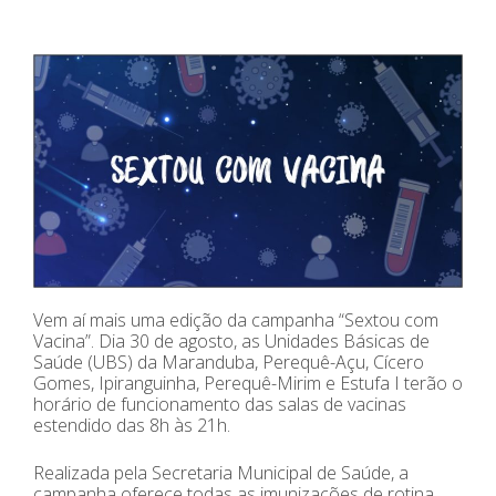
Vem aí mais uma edição da campanha “Sextou com
Vacina”. Dia 30 de agosto, as Unidades Básicas de
Saúde (UBS) da Maranduba, Perequê-Açu, Cícero
Gomes, Ipiranguinha, Perequê-Mirim e Estufa I terão o
horário de funcionamento das salas de vacinas
estendido das 8h às 21h.
Realizada pela Secretaria Municipal de Saúde, a
campanha oferece todas as imunizações de rotina