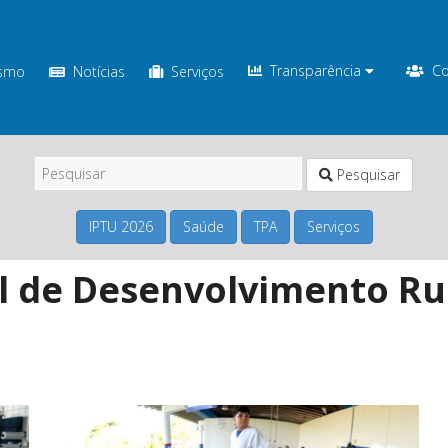
Transparência
Co
ismo
Notícias
Serviços
Pesquisar
IPTU 2026
Saúde
TPA
Serviços
l de Desenvolvimento Rur