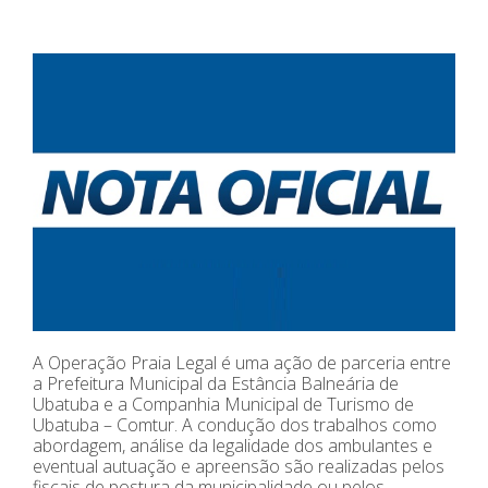
A Operação Praia Legal é uma ação de parceria entre
a Prefeitura Municipal da Estância Balneária de
Ubatuba e a Companhia Municipal de Turismo de
Ubatuba – Comtur. A condução dos trabalhos como
abordagem, análise da legalidade dos ambulantes e
eventual autuação e apreensão são realizadas pelos
fiscais de postura da municipalidade ou pelos