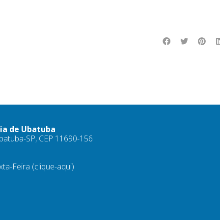
ria de Ubatuba
 Ubatuba-SP, CEP 11690-156
xta-Feira
(clique-aqui)