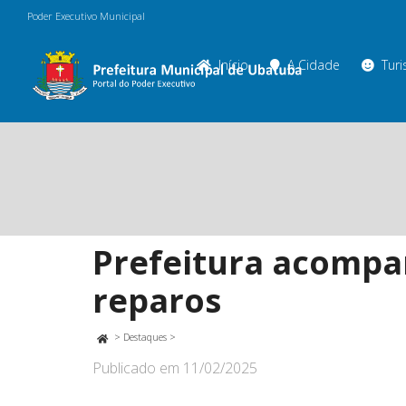
Poder Executivo Municipal
Início
A Cidade
Tur
Prefeitura acompa
reparos
>
Destaques
>
Publicado em
11/02/2025