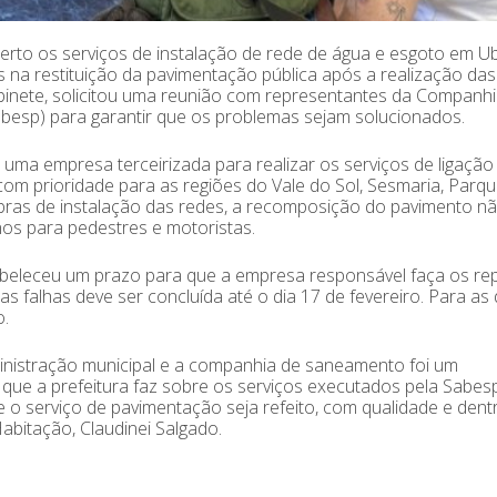
rto os serviços de instalação de rede de água e esgoto em U
na restituição da pavimentação pública após a realização das
binete, solicitou uma reunião com representantes da Companh
esp) para garantir que os problemas sejam solucionados.
uma empresa terceirizada para realizar os serviços de ligação
om prioridade para as regiões do Vale do Sol, Sesmaria, Parq
 obras de instalação das redes, a recomposição do pavimento n
nos para pedestres e motoristas.
tabeleceu um prazo para que a empresa responsável faça os re
as falhas deve ser concluída até o dia 17 de fevereiro. Para as
o.
inistração municipal e a companhia de saneamento foi um
e a prefeitura faz sobre os serviços executados pela Sabes
e o serviço de pavimentação seja refeito, com qualidade e dent
abitação, Claudinei Salgado.