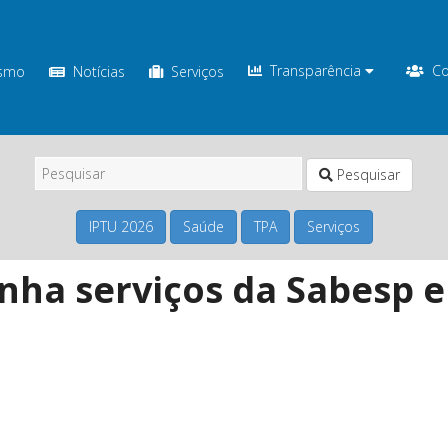
Transparência
Co
ismo
Notícias
Serviços
Pesquisar
IPTU 2026
Saúde
TPA
Serviços
nha serviços da Sabesp 