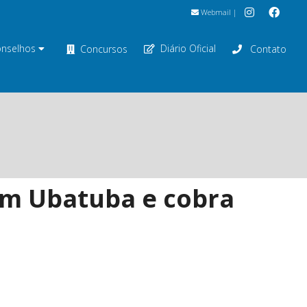
Webmail
|
nselhos
Diário Oficial
Concursos
Contato
em Ubatuba e cobra