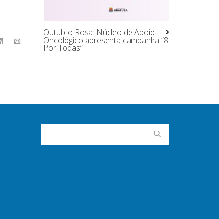
Outubro Rosa: Núcleo de Apoio
Oncológico apresenta campanha “8
Por Todas”