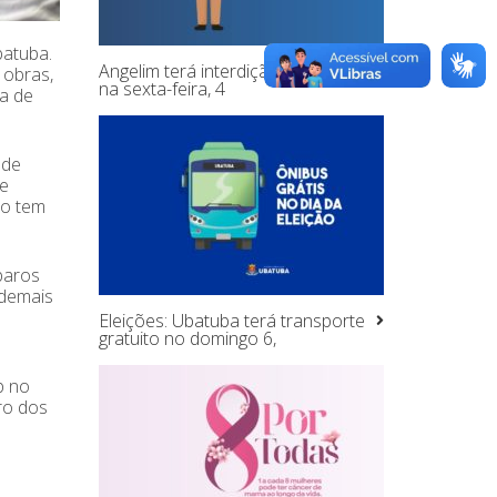
batuba.
Angelim terá interdição de tráfego
 obras,
na sexta-feira, 4
ia de
 de
ue
ão tem
paros
 demais
Eleições: Ubatuba terá transporte
gratuito no domingo 6,
p no
ro dos