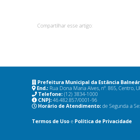
Compartilhar esse artigo:
Prefeitura Municipal da Estância Balneá
End.:
Rua Dona Maria Alves, nº. 865, Centro,
Telefone:
(12) 3834-1000
CNPJ:
46.482.857/0001-96
Horário de Atendimento:
de Segunda a Se
Termos de Uso
e
Política de Privacidade