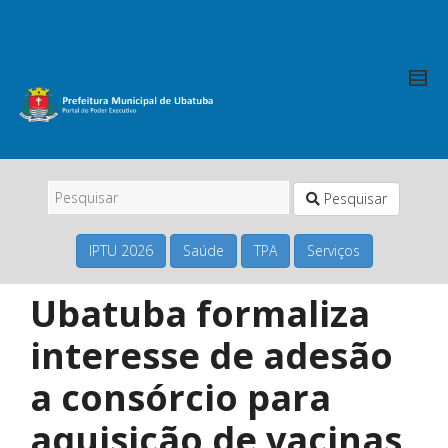
Pesquisar
IPTU 2026
Saúde
TPA
Serviços
Ubatuba formaliza
interesse de adesão
a consórcio para
aquisição de vacinas