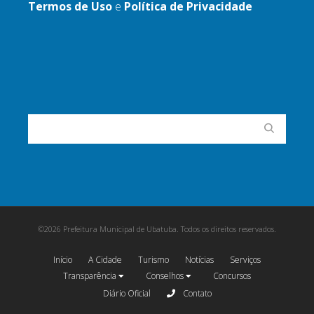
Termos de Uso
e
Política de Privacidade
©2026 Prefeitura Municipal de Ubatuba. Todos os direitos reservados.
Início
A Cidade
Turismo
Notícias
Serviços
Transparência
Conselhos
Concursos
Diário Oficial
Contato