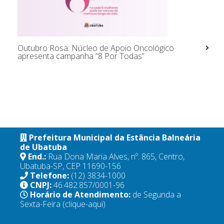
Outubro Rosa: Núcleo de Apoio Oncológico
apresenta campanha “8 Por Todas”
Prefeitura Municipal da Estância Balneária
de Ubatuba
End.:
Rua Dona Maria Alves, nº. 865, Centro,
Ubatuba-SP, CEP 11690-156
Telefone:
(12) 3834-1000
CNPJ:
46.482.857/0001-96
Horário de Atendimento:
de Segunda a
Sexta-Feira
(clique-aqui)