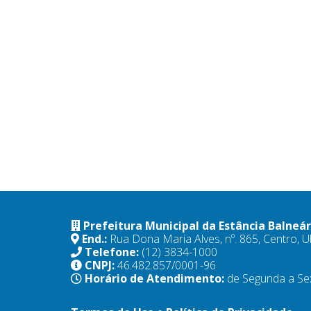
Prefeitura Municipal da Estância Balneá
End.:
Rua Dona Maria Alves, nº. 865, Centro,
Telefone:
(12) 3834-1000
CNPJ:
46.482.857/0001-96
Horário de Atendimento:
de Segunda a Se