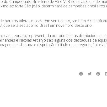
palco do Campeonato Brasileiro de V3 e V2R nos dias 6 e 7 de mai
ximo ao forte São João, determinará os campeões brasileiros 
 para os atletas mostrarem seu talento, também é classificat
, que será sediado no Brasil em novembro deste ano.
 o campeonato, representada por oito atletas distribuídos em 
Fernandes e Nikolas Arcanjo são alguns dos destaques da equip
oagem de Ubatuba e disputarão o título na categoria Júnior at