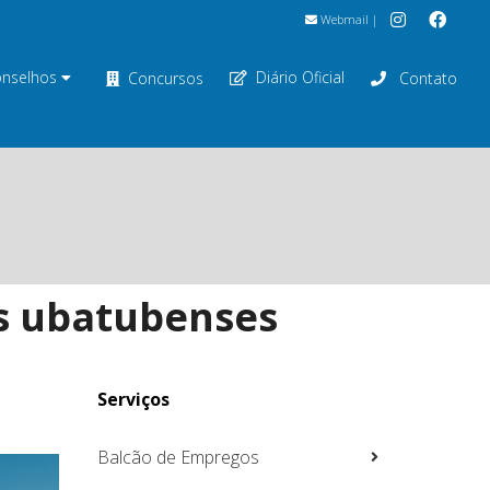
Webmail
|
nselhos
Diário Oficial
Concursos
Contato
s ubatubenses
Serviços
Balcão de Empregos