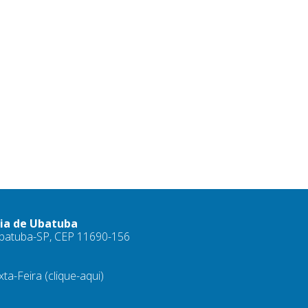
ria de Ubatuba
 Ubatuba-SP, CEP 11690-156
xta-Feira
(clique-aqui)