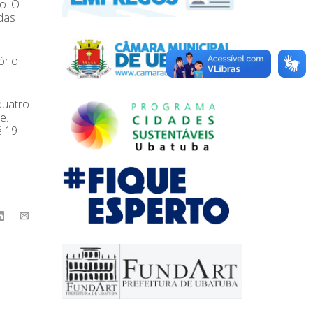
o. O
das
ório
quatro
e.
é 19