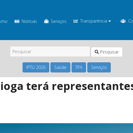
Transparência
Co
ismo
Notícias
Serviços
Pesquisar
IPTU 2026
Saúde
TPA
Serviços
oga terá representante