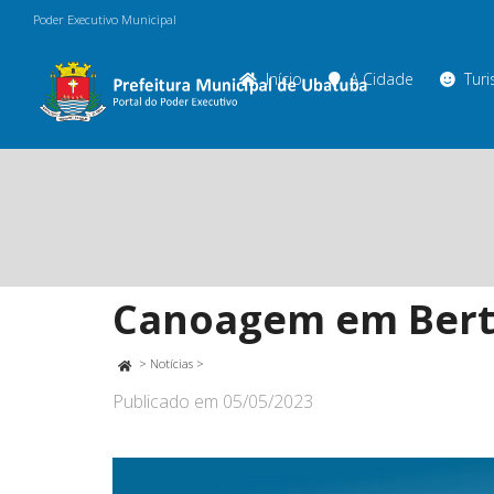
Poder Executivo Municipal
Início
A Cidade
Tur
Canoagem em Berti
>
Notícias
>
Publicado em
05/05/2023