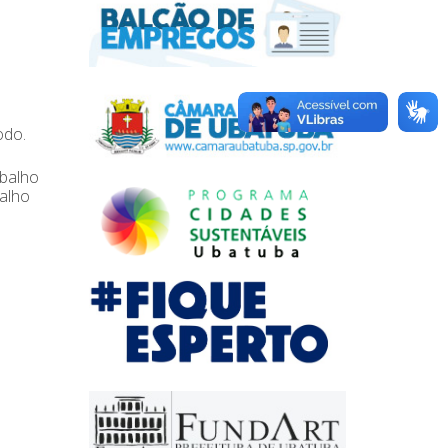
odo.
abalho
balho