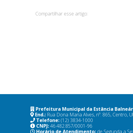
Compartilhar esse artigo:
Prefeitura Municipal da Estância Balneá
End.:
Rua Dona Maria Alves, nº. 865, Centro,
Telefone:
(12) 3834-1000
CNPJ:
46.482.857/0001-96
Horário de Atendimento:
de Segunda a Se