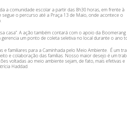
toda a comunidade escolar a partir das 8h30 horas, em frente à
 e segue o percurso até a Praça 13 de Maio, onde acontece o
.
ssa casa”. A ação também contará com o apoio da Boomerang
gerencia um ponto de coleta seletiva no local durante o ano t
as e familiares para a Caminhada pelo Meio Ambiente. É um tr
speito e colaboração das famílias. Nosso maior desejo é um tra
ções voltadas ao meio ambiente sejam, de fato, mais efetivas e
atrícia Haddad.