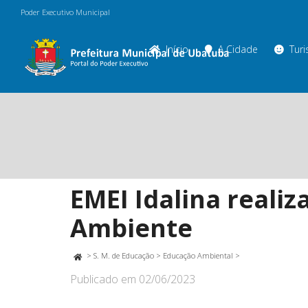
Poder Executivo Municipal
Início
A Cidade
Tur
EMEI Idalina reali
Ambiente
>
S. M. de Educação
>
Educação Ambiental
>
Publicado em
02/06/2023