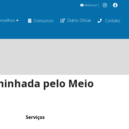
Webmail
|
nselhos
Diário Oficial
Concursos
Contato
aminhada pelo Meio
Serviços