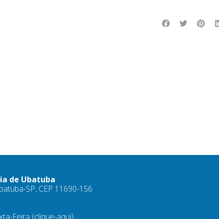
ria de Ubatuba
 Ubatuba-SP, CEP 11690-156
xta-Feira
(clique-aqui)