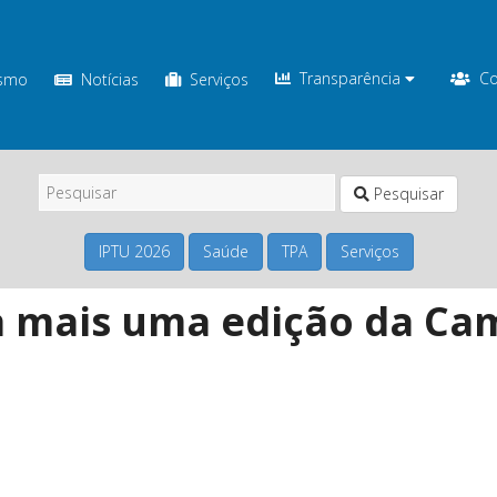
Transparência
Co
ismo
Notícias
Serviços
Pesquisar
IPTU 2026
Saúde
TPA
Serviços
za mais uma edição da C