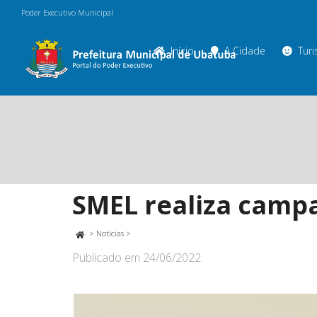
Poder Executivo Municipal
Início
A Cidade
Tur
SMEL realiza campa
>
Notícias
>
Publicado em
24/06/2022