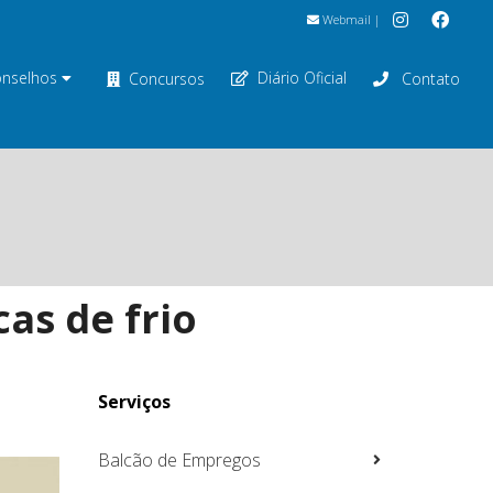
Webmail
|
nselhos
Diário Oficial
Concursos
Contato
as de frio
Serviços
Balcão de Empregos