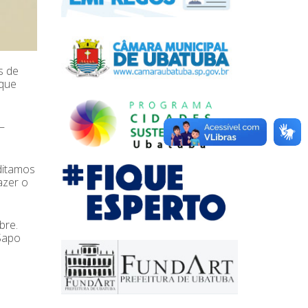
s de
 que
–
editamos
azer o
bre.
 Sapo