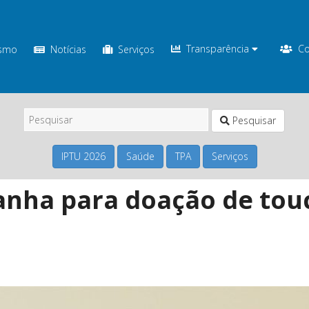
Transparência
Co
ismo
Notícias
Serviços
Pesquisar
IPTU 2026
Saúde
TPA
Serviços
nha para doação de touc