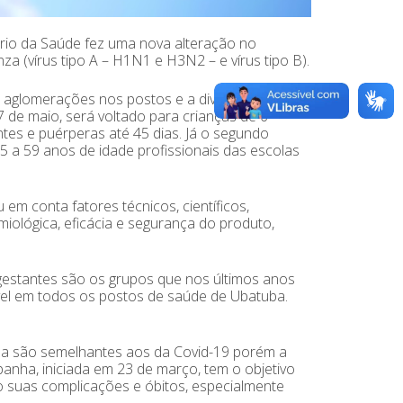
ério da Saúde fez uma nova alteração no
a (vírus tipo A – H1N1 e H3N2 – e vírus tipo B).
 aglomerações nos postos e a divisão da
 de maio, será voltado para crianças de 6
tes e puérperas até 45 dias. Já o segundo
5 a 59 anos de idade profissionais das escolas
 em conta fatores técnicos, científicos,
emiológica, eficácia e segurança do produto,
 gestantes são os grupos que nos últimos anos
vel em todos os postos de saúde de Ubatuba.
za são semelhantes aos da Covid-19 porém a
anha, iniciada em 23 de março, tem o objetivo
o suas complicações e óbitos, especialmente