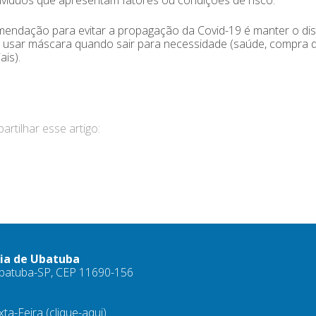
endação para evitar a propagação da Covid-19 é manter o dista
usar máscara quando sair para necessidade (saúde, compra d
ais).
rtilhar esse artigo:
ria de Ubatuba
 Ubatuba-SP, CEP 11690-156
xta-Feira
(clique-aqui)