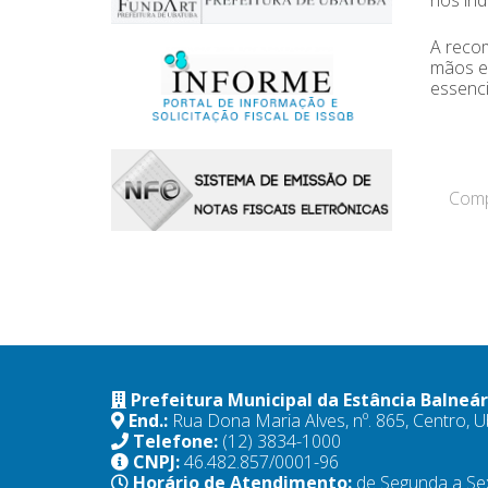
A recom
mãos e 
essenci
Compa
Prefeitura Municipal da Estância Balneá
End.:
Rua Dona Maria Alves, nº. 865, Centro,
Telefone:
(12) 3834-1000
CNPJ:
46.482.857/0001-96
Horário de Atendimento:
de Segunda a Se