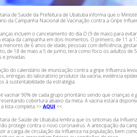
taria de Saúde da Prefeitura de Ubatuba informa que o Minist
rio da Campanha Nacional de Vacinação contra a Gripe Influenz
nças incluem o cancelamento do dia D (9 de maio) para evitar
a etapa da campanha em dois momentos. O primeiro, de 11 a 17
 menores de 6 anos de idade, pessoas com deficiência, gestan
, de 18 de maio a 5 de junho, terá como foco os adultos de 5
s e privadas.
ação do calendário de imunização contra a gripe Influenza levou
cos, entregas do laboratório produtor da vacina, evidência epid
 à sustentabilidade da estratégia.
é vacinar 90% de cada grupo prioritário sendo que crianças e
esentando cobertura abaixo da meta. A vacina estará disponí
 a lista completa >>
AQUI
<<.
taria de Saúde de Ubatuba lembra que os sintomas da Influen
não protege contra o novo coronavírus. A antecipação da camp
zir a carga de circulação da Influenza na população, bem com
ivíduos que apresentam fatores ou condições de risco.