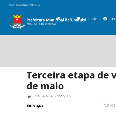
Poder Executivo Municipal
Início
A Cidade
Tur
Terceira etapa de 
de maio
>
S. M. de Saúde
>
COVID-19
>
Public
Serviços