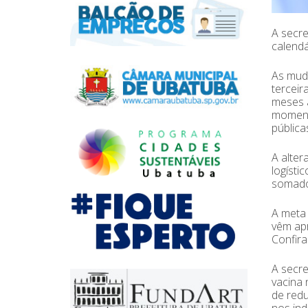
A secre
calendá
As muda
terceir
meses a
momento
pública
A alter
logísti
somados
A meta 
vêm apr
Confira
A secre
vacina 
de redu
nos ind