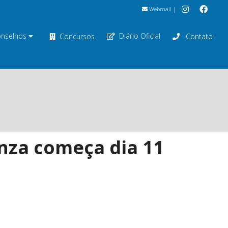
Webmail
|
nselhos
Diário Oficial
Concursos
Contato
enza começa dia 11