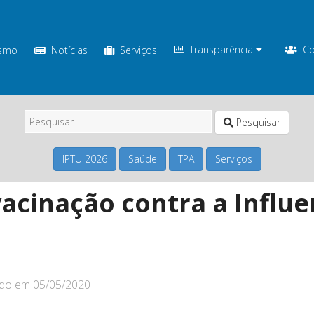
Transparência
Co
ismo
Notícias
Serviços
Pesquisar
IPTU 2026
Saúde
TPA
Serviços
vacinação contra a Influ
ado em
05/05/2020