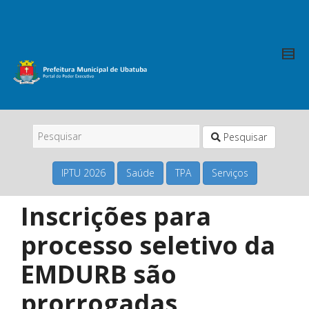
Pesquisar
IPTU 2026
Saúde
TPA
Serviços
Inscrições para
processo seletivo da
EMDURB são
prorrogadas