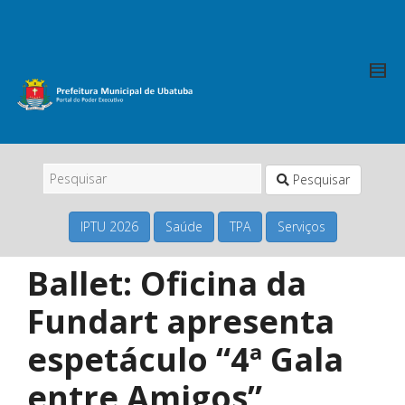
Pesquisar
IPTU 2026
Saúde
TPA
Serviços
Ballet: Oficina da
Fundart apresenta
espetáculo “4ª Gala
entre Amigos”