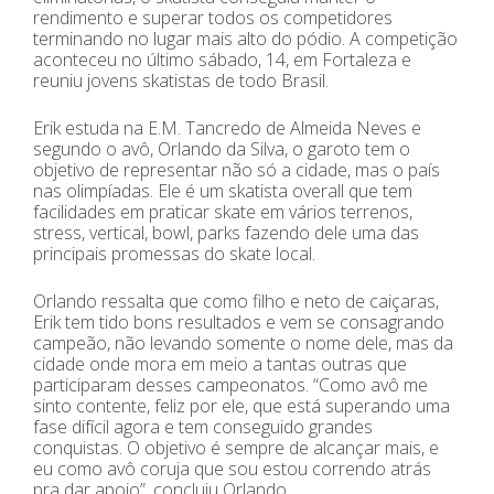
rendimento e superar todos os competidores
terminando no lugar mais alto do pódio. A competição
aconteceu no último sábado, 14, em Fortaleza e
reuniu jovens skatistas de todo Brasil.
Erik estuda na E.M. Tancredo de Almeida Neves e
segundo o avô, Orlando da Silva, o garoto tem o
objetivo de representar não só a cidade, mas o país
nas olimpíadas. Ele é um skatista overall que tem
facilidades em praticar skate em vários terrenos,
stress, vertical, bowl, parks fazendo dele uma das
principais promessas do skate local.
Orlando ressalta que como filho e neto de caiçaras,
Erik tem tido bons resultados e vem se consagrando
campeão, não levando somente o nome dele, mas da
cidade onde mora em meio a tantas outras que
participaram desses campeonatos. “Como avô me
sinto contente, feliz por ele, que está superando uma
fase difícil agora e tem conseguido grandes
conquistas. O objetivo é sempre de alcançar mais, e
eu como avô coruja que sou estou correndo atrás
pra dar apoio”, concluiu Orlando.