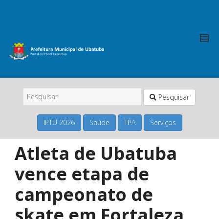
Pesquisar
IPTU 2026
Saúde
TPA
Serviços
Atleta de Ubatuba
vence etapa de
campeonato de
skate em Fortaleza