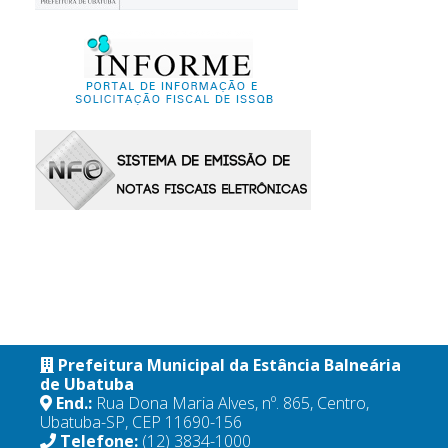
Prefeitura Municipal da Estância Balneária
de Ubatuba
End.:
Rua Dona Maria Alves, nº. 865, Centro,
Ubatuba-SP, CEP 11690-156
Telefone:
(12) 3834-1000