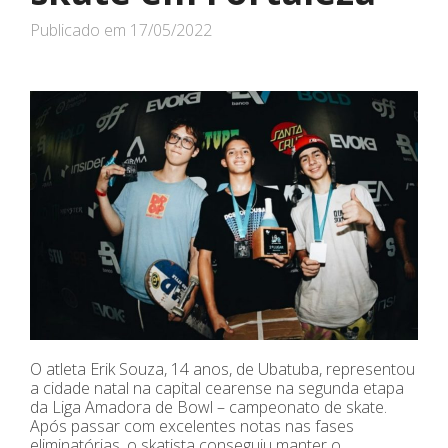
Publicado em
17/05/2022
O atleta Erik Souza, 14 anos, de Ubatuba, representou
a cidade natal na capital cearense na segunda etapa
da Liga Amadora de Bowl – campeonato de skate.
Após passar com excelentes notas nas fases
eliminatórias, o skatista conseguiu manter o