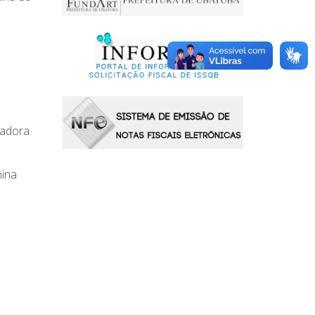
zadora
nina