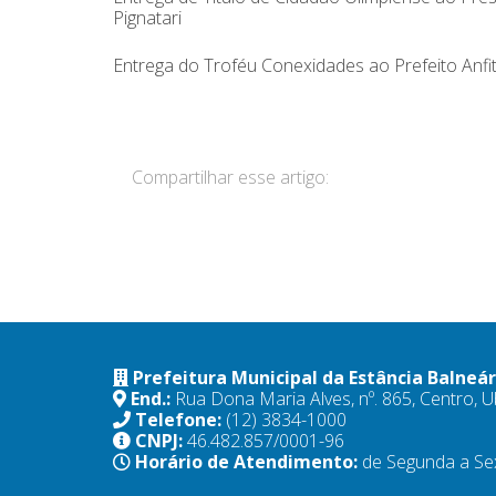
Pignatari
Entrega do Troféu Conexidades ao Prefeito Anf
Compartilhar esse artigo:
Prefeitura Municipal da Estância Balneá
End.:
Rua Dona Maria Alves, nº. 865, Centro,
Telefone:
(12) 3834-1000
CNPJ:
46.482.857/0001-96
Horário de Atendimento:
de Segunda a Se