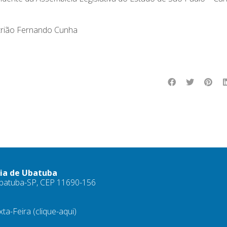
itrião Fernando Cunha
ria de Ubatuba
 Ubatuba-SP, CEP 11690-156
xta-Feira
(clique-aqui)