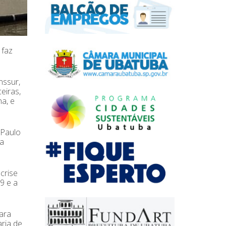
 faz
nssur,
eiras,
na, e
 Paulo
ia
crise
9 e a
ara
aria de