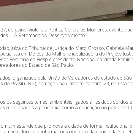
 27, do painel Violência Política Contra as Mulheres, evento que
ades – “A Retomada do Desenvolvimento”.
ddad, juíza do Tribunal de Justiça do Mato Grosso, Gabriela Ma
ecialista em Defesa da Mulher e idealizadora do Projeto Justic
erior Feminino da Fiesp e presidente Nacional da Virada Femini
Vereadores do Estado de São Paulo.
ivados, organizado pela União de Vereadores do estado de São
do Brasil (UVB), começou na última terça-feira, 23, na Estânc
os seguintes temas: ambientais ligados a resíduos sólidos e 
untos relacionados à pandemia, como a educação no pós-Covid 1
m um estande que promove a cidade de forma institucional p
, e também, fornecer informações por meio da equipe da Secret