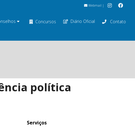
Webmail
|
nselhos
Diário Oficial
Concursos
Contato
ência política
Serviços