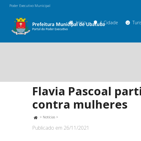
Poder Executivo Municipal
Início
A Cidade
Tur
Flavia Pascoal part
contra mulheres
>
Notícias
>
Publicado em
26/11/2021