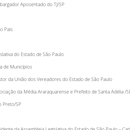
bargador Aposentado do TJ/SP
o País
islativa do Estado de São Paulo
ta de Municípios
stor da União dos Vereadores do Estado de São Paulo
ociação da Média Araraquarense e Prefeito de Santa Adélia /S
o Preto/SP
idente da Assembleia Legislativa do Estado de São Paulo – Car