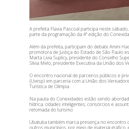
A prefeita Flavia Pascoal participa neste sábado,
parte da programação da 4ª edição do Conexid
Além da prefeita, participam do debate Amini Ha
promotora de Justiça do Estado de São Paulo esp
Marta Livia Suplicy, presidente do Conselho Sup
Silvia Melo, presidente Executiva da União dos 
O encontro nacional de parceiros públicos e pr
(Uvesp) em parceria com a União dos Vereadores 
Turística de Olímpia.
Na pauta do Conexidades estão sendo abordados 
hídrica; cidades inteligentes; consórcios e ass
retomada do turismo.
Ubatuba também marca presença no encontro co
outros municípios, por meio de material gráfico