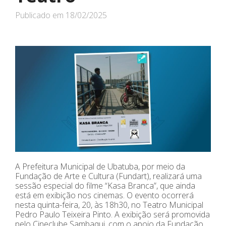
Publicado em
18/02/2025
A Prefeitura Municipal de Ubatuba, por meio da
Fundação de Arte e Cultura (Fundart), realizará uma
sessão especial do filme “Kasa Branca”, que ainda
está em exibição nos cinemas. O evento ocorrerá
nesta quinta-feira, 20, às 18h30, no Teatro Municipal
Pedro Paulo Teixeira Pinto. A exibição será promovida
pelo Cineclube Sambaqui, com o apoio da Fundação