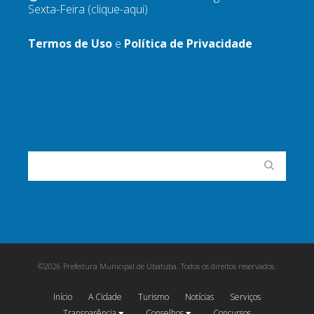
Sexta-Feira
(clique-aqui)
Termos de Uso
e
Política de Privacidade
©2026 Prefeitura Municipal de Ubatuba. Todos os direitos reservados.
Início
A Cidade
Turismo
Notícias
Serviços
Transparência
Conselhos
Concursos