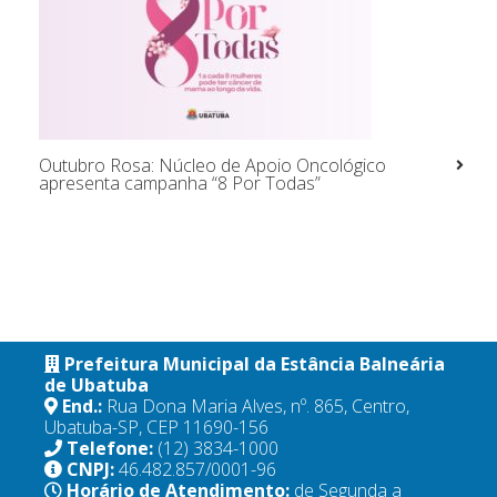
Outubro Rosa: Núcleo de Apoio Oncológico
apresenta campanha “8 Por Todas”
Prefeitura Municipal da Estância Balneária
de Ubatuba
End.:
Rua Dona Maria Alves, nº. 865, Centro,
Ubatuba-SP, CEP 11690-156
Telefone:
(12) 3834-1000
CNPJ:
46.482.857/0001-96
Horário de Atendimento:
de Segunda a