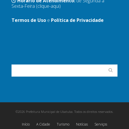
Horário de Atendimento:
de Segunda a
Sexta-Feira
(clique-aqui)
Termos de Uso
e
Política de Privacidade
©2026 Prefeitura Municipal de Ubatuba. Todos os direitos reservados.
Início
A Cidade
Turismo
Notícias
Serviços