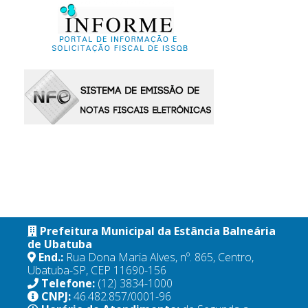
Prefeitura Municipal da Estância Balneária
de Ubatuba
End.:
Rua Dona Maria Alves, nº. 865, Centro,
Ubatuba-SP, CEP 11690-156
Telefone:
(12) 3834-1000
CNPJ:
46.482.857/0001-96