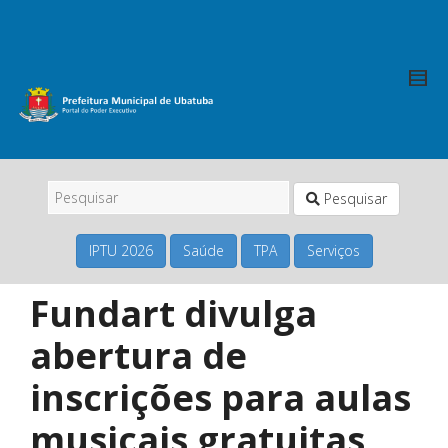
Pesquisar
IPTU 2026
Saúde
TPA
Serviços
Fundart divulga
abertura de
inscrições para aulas
musicais gratuitas