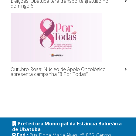
Eleições: Ubatuba terá transporte gratuito no
domingo 6,
Outubro Rosa: Núcleo de Apoio Oncológico
apresenta campanha “8 Por Todas”
Prefeitura Municipal da Estância Balneária
de Ubatuba
End.:
Rua Dona Maria Alves, nº. 865, Centro,