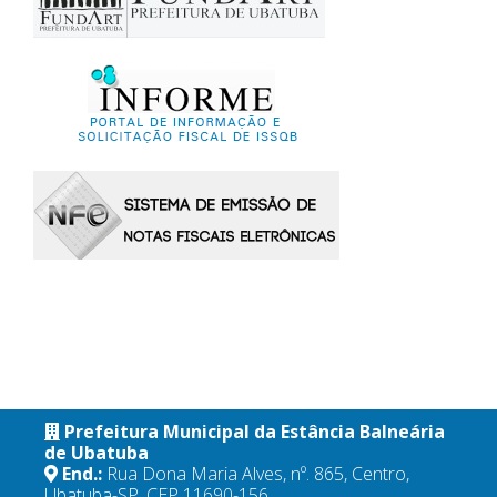
Prefeitura Municipal da Estância Balneária
de Ubatuba
End.:
Rua Dona Maria Alves, nº. 865, Centro,
Ubatuba-SP, CEP 11690-156