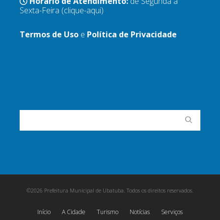
Horário de Atendimento:
de Segunda a
Sexta-Feira
(clique-aqui)
Termos de Uso
e
Política de Privacidade
©2026 Prefeitura Municipal de Ubatuba. Todos os direitos reservados.
Início
A Cidade
Turismo
Notícias
Serviços