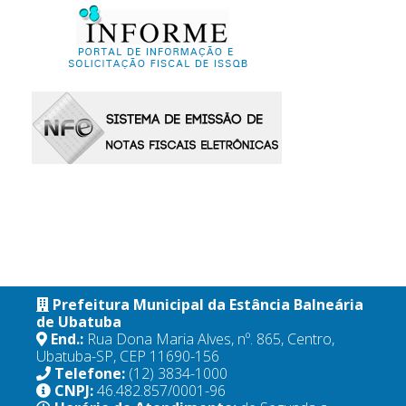
Prefeitura Municipal da Estância Balneária
de Ubatuba
End.:
Rua Dona Maria Alves, nº. 865, Centro,
Ubatuba-SP, CEP 11690-156
Telefone:
(12) 3834-1000
CNPJ:
46.482.857/0001-96