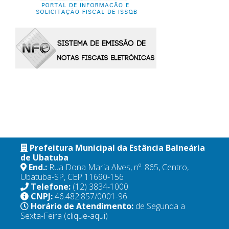
Prefeitura Municipal da Estância Balneária
de Ubatuba
End.:
Rua Dona Maria Alves, nº. 865, Centro,
Ubatuba-SP, CEP 11690-156
Telefone:
(12) 3834-1000
CNPJ:
46.482.857/0001-96
Horário de Atendimento:
de Segunda a
Sexta-Feira
(clique-aqui)