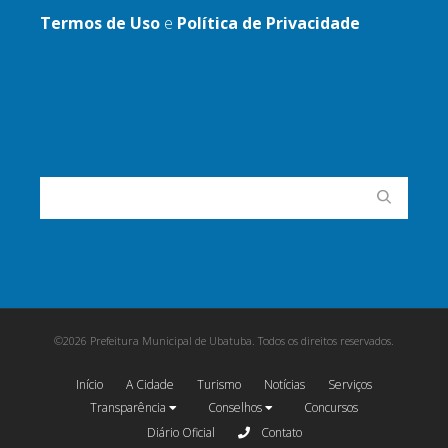
Termos de Uso
e
Política de Privacidade
©2026 Prefeitura Municipal de Ubatuba. Todos os direitos reservados.
Início
A Cidade
Turismo
Notícias
Serviços
Transparência
Conselhos
Concursos
Diário Oficial
Contato