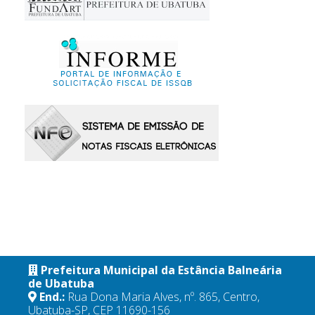
Prefeitura Municipal da Estância Balneária
de Ubatuba
End.:
Rua Dona Maria Alves, nº. 865, Centro,
Ubatuba-SP, CEP 11690-156