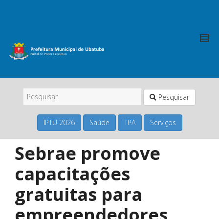
Pesquisar
IPTU 2026
Saúde
TPA
Serviços
Sebrae promove
capacitações
gratuitas para
empreendedores