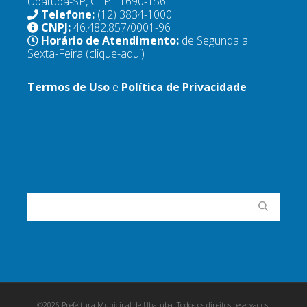
Ubatuba-SP, CEP 11690-156
Telefone:
(12) 3834-1000
CNPJ:
46.482.857/0001-96
Horário de Atendimento:
de Segunda a
Sexta-Feira
(clique-aqui)
Termos de Uso
e
Política de Privacidade
©2026 Prefeitura Municipal de Ubatuba. Todos os direitos reservados.