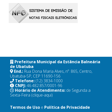
Prefeitura Municipal da Estância Balneária
de Ubatuba
End.:
Rua Dona Maria Alves, nº. 865, Centro,
Ubatuba-SP, CEP 11690-156
Telefone:
(12) 3834-1000
CNPJ:
46.482.857/0001-96
Horário de Atendimento:
de Segunda a
Sexta-Feira
(clique-aqui)
Termos de Uso
e
Política de Privacidade