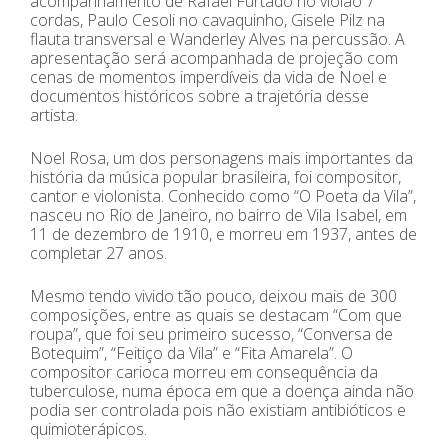
acompanhamento de Rafael Furtado no violão 7
cordas, Paulo Cesoli no cavaquinho, Gisele Pilz na
flauta transversal e Wanderley Alves na percussão. A
apresentação será acompanhada de projeção com
cenas de momentos imperdíveis da vida de Noel e
documentos históricos sobre a trajetória desse
artista.
Noel Rosa, um dos personagens mais importantes da
história da música popular brasileira, foi compositor,
cantor e violonista. Conhecido como “O Poeta da Vila”,
nasceu no Rio de Janeiro, no bairro de Vila Isabel, em
11 de dezembro de 1910, e morreu em 1937, antes de
completar 27 anos.
Mesmo tendo vivido tão pouco, deixou mais de 300
composições, entre as quais se destacam “Com que
roupa”, que foi seu primeiro sucesso, “Conversa de
Botequim”, “Feitiço da Vila” e “Fita Amarela”. O
compositor carioca morreu em consequência da
tuberculose, numa época em que a doença ainda não
podia ser controlada pois não existiam antibióticos e
quimioterápicos.