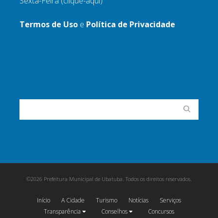
Sexta-Feira
(clique-aqui)
Termos de Uso
e
Política de Privacidade
©2026 Prefeitura Municipal de Ubatuba. Todos os direitos reservados.
Início
A Cidade
Turismo
Notícias
Serviços
Transparência
Conselhos
Concursos