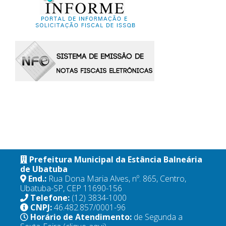
Prefeitura Municipal da Estância Balneária
de Ubatuba
End.:
Rua Dona Maria Alves, nº. 865, Centro,
Ubatuba-SP, CEP 11690-156
Telefone:
(12) 3834-1000
CNPJ:
46.482.857/0001-96
Horário de Atendimento:
de Segunda a