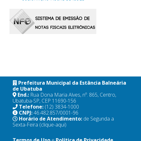
Prefeitura Municipal da Estância Balneária
de Ubatuba
End.:
Rua Dona Maria Alves, nº. 865, Centro,
Ubatuba-SP, CEP 11690-156
Telefone:
(12) 3834-1000
CNPJ:
46.482.857/0001-96
Horário de Atendimento:
de Segunda a
Sexta-Feira
(clique-aqui)
Termos de Uso
e
Política de Privacidade