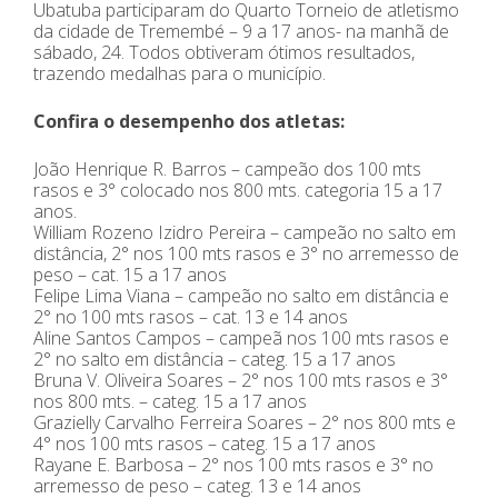
Ubatuba participaram do Quarto Torneio de atletismo
da cidade de Tremembé – 9 a 17 anos- na manhã de
sábado, 24. Todos obtiveram ótimos resultados,
trazendo medalhas para o município.
Confira o desempenho dos atletas:
João Henrique R. Barros – campeão dos 100 mts
rasos e 3° colocado nos 800 mts. categoria 15 a 17
anos.
William Rozeno Izidro Pereira – campeão no salto em
distância, 2° nos 100 mts rasos e 3° no arremesso de
peso – cat. 15 a 17 anos
Felipe Lima Viana – campeão no salto em distância e
2° no 100 mts rasos – cat. 13 e 14 anos
Aline Santos Campos – campeã nos 100 mts rasos e
2° no salto em distância – categ. 15 a 17 anos
Bruna V. Oliveira Soares – 2° nos 100 mts rasos e 3°
nos 800 mts. – categ. 15 a 17 anos
Grazielly Carvalho Ferreira Soares – 2° nos 800 mts e
4° nos 100 mts rasos – categ. 15 a 17 anos
Rayane E. Barbosa – 2° nos 100 mts rasos e 3° no
arremesso de peso – categ. 13 e 14 anos