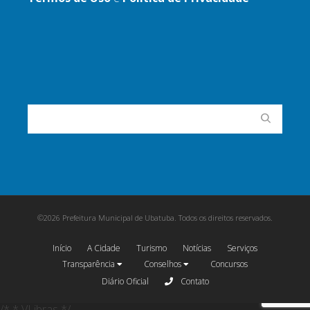
©2026 Prefeitura Municipal de Ubatuba. Todos os direitos reservados.
Início
A Cidade
Turismo
Notícias
Serviços
Transparência
Conselhos
Concursos
Diário Oficial
Contato
/* * VLibras */