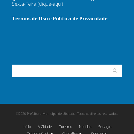
Sexta-Feira
(clique-aqui)
Termos de Uso
e
Política de Privacidade
©2026 Prefeitura Municipal de Ubatuba. Todos os direitos reservados.
Início
A Cidade
Turismo
Notícias
Serviços
Transparência
Conselhos
Concursos