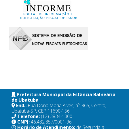
Prefeitura Municipal da Estância Balneária
de Ubatuba
End.:
Rua Dona Maria Alves, nº. 865, Centro,
Ubatuba-SP, CEP 11690-156
Telefone:
(12) 3834-1000
CNPJ:
46.482.857/0001-96
Horário de Atendimento:
de Segunda a