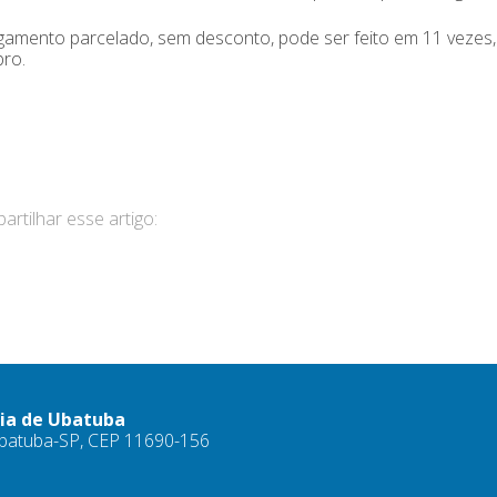
gamento parcelado, sem desconto, pode ser feito em 11 vezes,
ro.
rtilhar esse artigo:
ria de Ubatuba
 Ubatuba-SP, CEP 11690-156