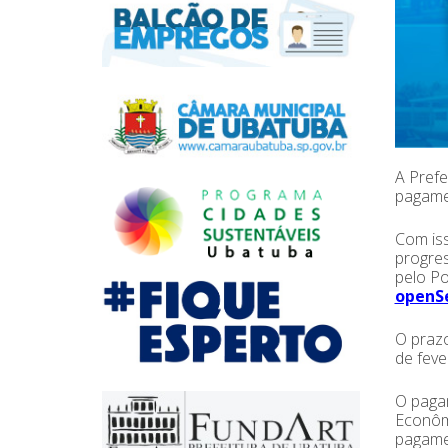
A Prefe
pagamen
Com iss
progres
pelo Po
openSe
O prazo
de feve
O paga
Econômi
pagamen