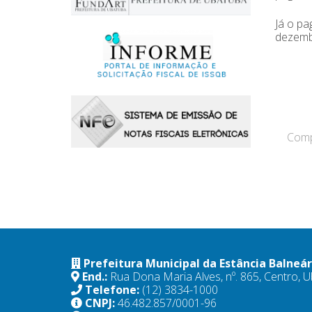
Já o pa
dezemb
Compa
Prefeitura Municipal da Estância Balneá
End.:
Rua Dona Maria Alves, nº. 865, Centro,
Telefone:
(12) 3834-1000
CNPJ:
46.482.857/0001-96