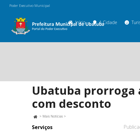
Poder Executivo Municipal
Início
A Cidade
Tur
Ubatuba prorroga 
com desconto
>
Mais Notícias
>
Public
Serviços