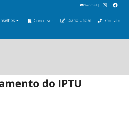
Webmail
|
nselhos
Diário Oficial
Concursos
Contato
gamento do IPTU