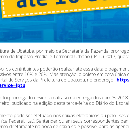
itura de Ubatuba, por meio da Secretaria da Fazenda, prorrogo
to do Imposto Predial e Territorial Urbano (IPTU) 2017, que v
o, os contribuintes poderão realizar até essa data o pagamen
sivos entre 10% e 20%. Mas atenção: o boleto em cota única 
rtal de Serviços da Prefeitura de Ubatuba, no endereço:
http:
rvice=iptu
.
 foi prorrogado devido ao atraso na entrega dos carnês 2018.
reiro, publicado na edição desta terça-feira do Diário do Litoral
mento pode ser efetuado nos caixas eletrônicos ou pelo
inter
ca Federal, Itaú, Santander ou em seus correspondentes bancá
to diretamente na boca de caixa só é possível para as agênci