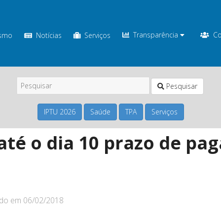
Transparência
Co
ismo
Notícias
Serviços
Pesquisar
IPTU 2026
Saúde
TPA
Serviços
até o dia 10 prazo de pa
ado em
06/02/2018