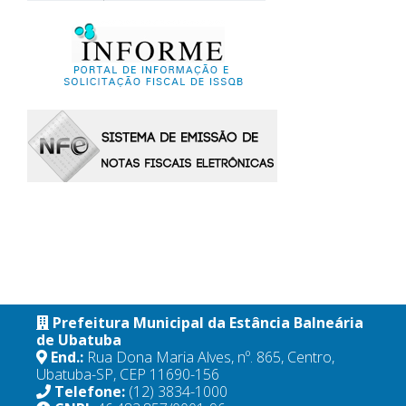
Prefeitura Municipal da Estância Balneária
de Ubatuba
End.:
Rua Dona Maria Alves, nº. 865, Centro,
Ubatuba-SP, CEP 11690-156
Telefone:
(12) 3834-1000