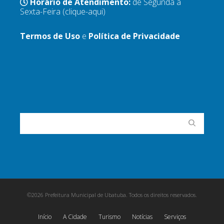
Horário de Atendimento:
de Segunda a
Sexta-Feira
(clique-aqui)
Termos de Uso
e
Política de Privacidade
©2026 Prefeitura Municipal de Ubatuba. Todos os direitos reservados.
Início
A Cidade
Turismo
Notícias
Serviços