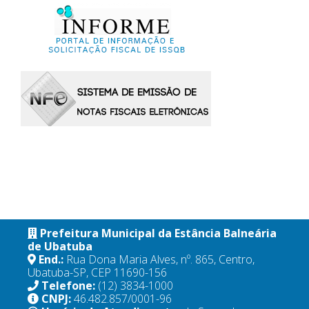
Prefeitura Municipal da Estância Balneária
de Ubatuba
End.:
Rua Dona Maria Alves, nº. 865, Centro,
Ubatuba-SP, CEP 11690-156
Telefone:
(12) 3834-1000
CNPJ:
46.482.857/0001-96