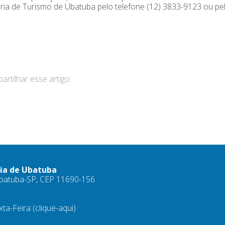
ria de Turismo de Ubatuba pelo telefone (12) 3833-9123 ou pe
rtilhar esse artigo:
ria de Ubatuba
 Ubatuba-SP, CEP 11690-156
xta-Feira
(clique-aqui)