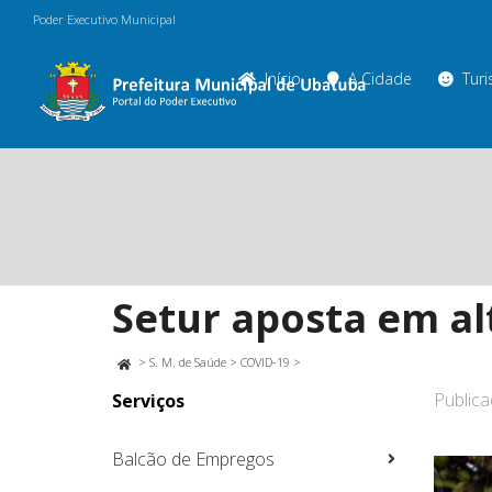
Poder Executivo Municipal
Início
A Cidade
Tur
Setur aposta em al
>
S. M. de Saúde
>
COVID-19
>
Public
Serviços
Balcão de Empregos