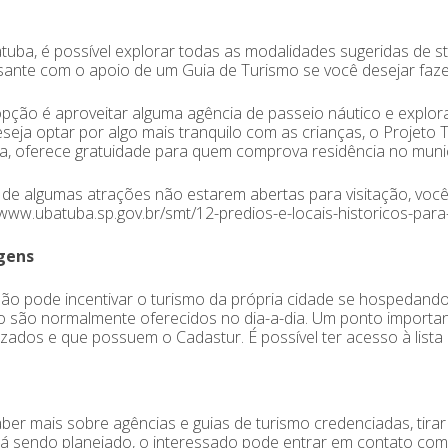
uba, é possível explorar todas as modalidades sugeridas de st
sante com o apoio de um Guia de Turismo se você desejar fazer
pção é aproveitar alguma agência de passeio náutico e explorar 
seja optar por algo mais tranquilo com as crianças, o Projeto 
, oferece gratuidade para quem comprova residência no munic
de algumas atrações não estarem abertas para visitação, voc
/www.ubatuba.sp.gov.br/smt/12-predios-e-locais-historicos-pa
gens
ão pode incentivar o turismo da própria cidade se hospedand
 são normalmente oferecidos no dia-a-dia. Um ponto important
izados e que possuem o Cadastur. É possível ter acesso à lista 
ber mais sobre agências e guias de turismo credenciadas, tir
á sendo planejado, o interessado pode entrar em contato com 