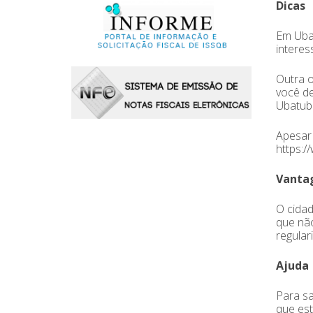
Dicas
Em Ubat
interes
Outra o
você de
Ubatuba
Apesar 
https:/
Vanta
O cidad
que não
regular
Ajuda
Para sa
que est