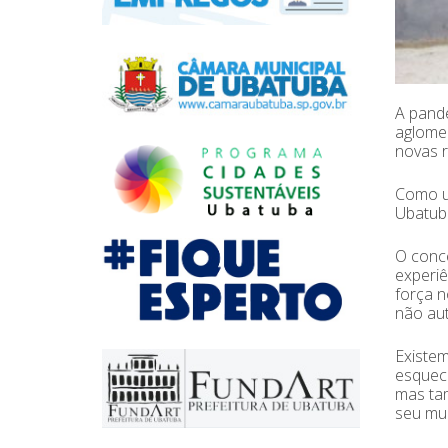
A pande
aglomer
novas r
Como um
Ubatub
O conce
experiê
força n
não aut
Existem
esquec
mas tam
seu mun