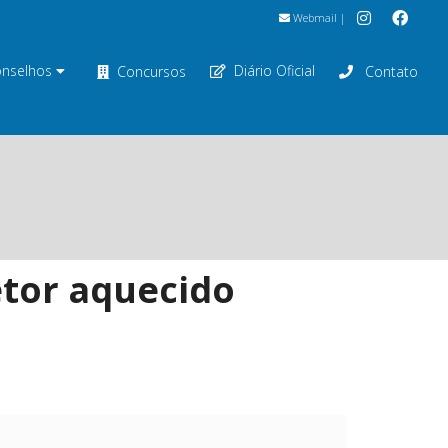
Webmail
|
nselhos
Diário Oficial
Concursos
Contato
etor aquecido