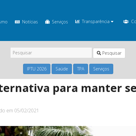
Transparência
Co
ismo
Notícias
Serviços
Pesquisar
IPTU 2026
Saúde
TPA
Serviços
ternativa para manter s
ado em
05/02/2021