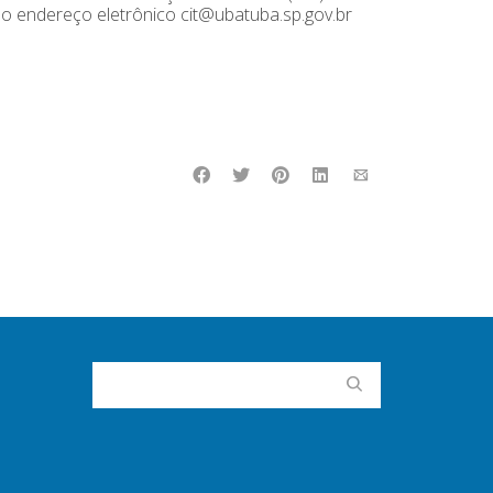
lo endereço eletrônico cit@ubatuba.sp.gov.br