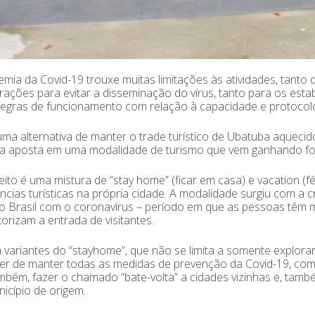
mia da Covid-19 trouxe muitas limitações às atividades, tanto 
ações para evitar a disseminação do vírus, tanto para os est
egras de funcionamento com relação à capacidade e protocol
a alternativa de manter o trade turístico de Ubatuba aquecido
a aposta em uma modalidade de turismo que vem ganhando f
ito é uma mistura de “stay home” (ficar em casa) e vacation (fér
ncias turísticas na própria cidade. A modalidade surgiu com a 
o Brasil com o coronavírus – período em que as pessoas têm m
orizam a entrada de visitantes.
 variantes do “stayhome”, que não se limita a somente explorar
er de manter todas as medidas de prevenção da Covid-19, com
bém, fazer o chamado “bate-volta” a cidades vizinhas e, tam
icípio de origem.