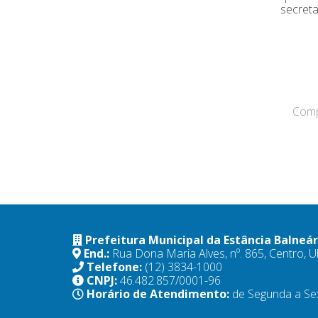
secreta
Compa
Prefeitura Municipal da Estância Balneá
End.:
Rua Dona Maria Alves, nº. 865, Centro,
Telefone:
(12) 3834-1000
CNPJ:
46.482.857/0001-96
Horário de Atendimento:
de Segunda a Se