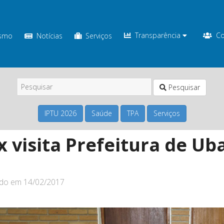
Transparência
Co
ismo
Notícias
Serviços
Pesquisar
IPTU 2026
Saúde
TPA
Serviços
x visita Prefeitura de Ub
ado em
14/02/2017