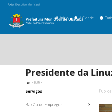
Poder Executivo Municipal
Início
A Cidade
Tur
Presidente da Linu
>
SMTI
>
Public
Serviços
Balcão de Empregos