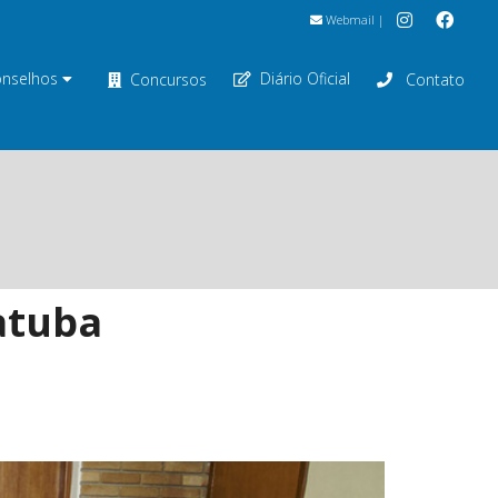
Webmail
|
nselhos
Diário Oficial
Concursos
Contato
atuba