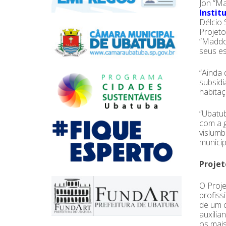
Jon “Ma
Instit
Délcio 
Projet
“Maddog
seus es
“Ainda 
subsidi
habitaç
“Ubatub
com a g
vislumb
municip
Projet
O Proj
profiss
de um c
auxilia
os mais