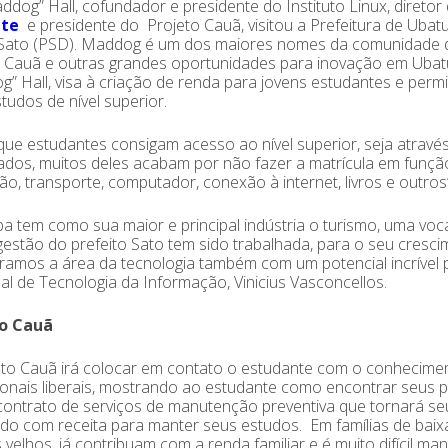
ddog” Hall, cofundador e presidente do Instituto Linux, diretor 
ute
e presidente do Projeto Cauã, visitou a Prefeitura de Ubatu
Sato (PSD). Maddog é um dos maiores nomes da comunidade de
o Cauã e outras grandes oportunidades para inovação em Uba
” Hall, visa à criação de renda para jovens estudantes e permi
tudos de nível superior.
que estudantes consigam acesso ao nível superior, seja atravé
ados, muitos deles acabam por não fazer a matrícula em funçã
ão, transporte, computador, conexão à internet, livros e outros
a tem como sua maior e principal indústria o turismo, uma voc
estão do prefeito Sato tem sido trabalhada, para o seu crescim
ramos a área da tecnologia também com um potencial incrível p
al de Tecnologia da Informação, Vinicius Vasconcellos.
o Cauã
eto Cauã irá colocar em contato o estudante com o conhecim
ionais liberais, mostrando ao estudante como encontrar seus po
ontrato de serviços de manutenção preventiva que tornará seu
ndo com receita para manter seus estudos. Em famílias de bai
 velhos, já contribuam com a renda familiar e é muito difícil ma