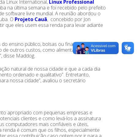
da Linux International,
Linux Professional
ba na última semana e foi recebido pelo prefeito
 software livre mundial. A reunião abordou o
tuba. O
Projeto Cauã
, concebido por Jon
tir que eles usem essa renda para levar adiante
s do ensino público, bolsas ou financiamentos
o de outros custos, como alimentação,
”, disse Maddog.
ação natural de nossa cidade e que a cada dia
ento ordenado e qualitativo”. Entretanto,
ara nossa cidade”, avaliou o secretário
ento apropriado com pequenas empresas e
tenciais clientes e como levá-los a assinatura
s computadores mais confiáveis e úteis,
xa renda é comum que os filhos, especialmente
nter essa contribuição caso optem por ir para a