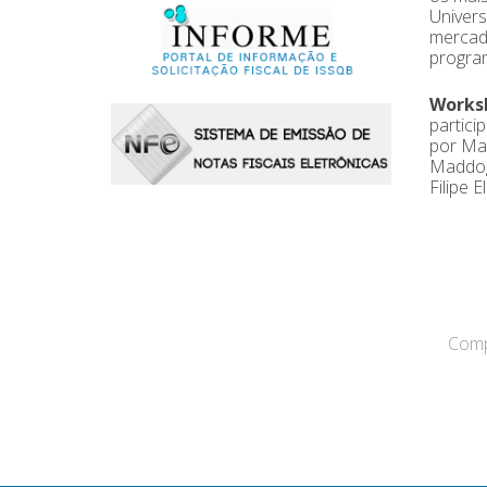
Univers
mercado
program
Works
partic
por M
Maddog
Filipe El
Compa