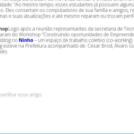
idade. “Ao mesmo tempo, esses estudantes já possuem algumas
. Eles consertam os computadores de sua família e amigos, r
as e suas atualizações e até mesmo reparam ou trocam perifér
hop
Logo após a reunião representantes da secretaria de Tecn
iparam do Workshop “Construindo oportunidades de Empreende
addog no
Ninho
– um espaço de trabalho coletivo (co-working) 
 esteve na Prefeitura acompanhado de Cesar Brod, Álvaro Go
idio.
rtilhar esse artigo: