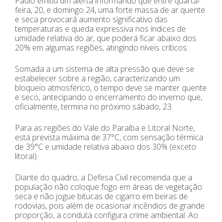
Paulo emitiu um alerta informando que entre quarta-
feira, 20, e domingo 24, uma forte massa de ar quente
e seca provocará aumento significativo das
temperaturas e queda expressiva nos índices de
umidade relativa do ar, que poderá ficar abaixo dos
20% em algumas regiões, atingindo níveis críticos.
Somada a um sistema de alta pressão que deve se
estabelecer sobre a região, caracterizando um
bloqueio atmosférico, o tempo deve se manter quente
e seco, antecipando o encerramento do inverno que,
oficialmente, termina no próximo sábado, 23.
Para as regiões do Vale do Paraíba e Litoral Norte,
está prevista máxima de 37°C, com sensação térmica
de 39°C e umidade relativa abaixo dos 30% (exceto
litoral).
Diante do quadro, a Defesa Civil recomenda que a
população não coloque fogo em áreas de vegetação
seca e não jogue bitucas de cigarro em beiras de
rodovias, pois além de ocasionar incêndios de grande
proporção, a conduta configura crime ambiental. Ao