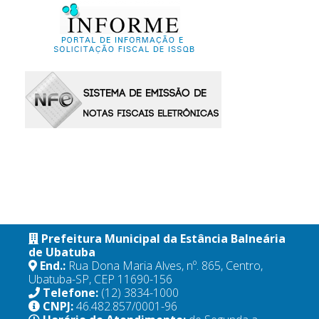
Prefeitura Municipal da Estância Balneária
de Ubatuba
End.:
Rua Dona Maria Alves, nº. 865, Centro,
Ubatuba-SP, CEP 11690-156
Telefone:
(12) 3834-1000
CNPJ:
46.482.857/0001-96