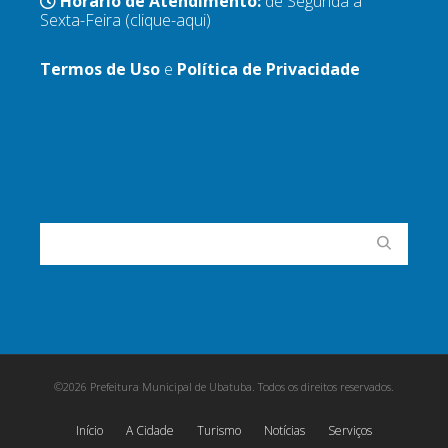
Horário de Atendimento:
de Segunda a
Sexta-Feira
(clique-aqui)
Termos de Uso
e
Política de Privacidade
©2026 Prefeitura Municipal de Ubatuba. Todos os direitos reservados.
Início
A Cidade
Turismo
Notícias
Serviços