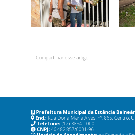
Compartilhar esse artigo:
Prefeitura Municipal da Estância Balneá
End.:
Rua Dona Maria Alves, nº. 865, Centro,
Telefone:
(12) 3834-1000
CNPJ:
46.482.857/0001-96