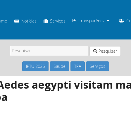
Transparência
Co
ismo
Notícias
Serviços
Pesquisar
IPTU 2026
Saúde
TPA
Serviços
Aedes aegypti visitam mai
ba