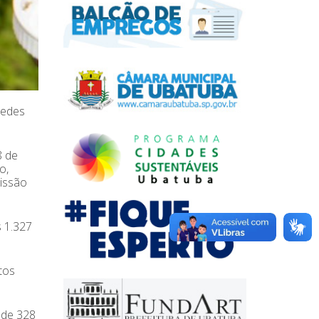
Aedes
8 de
o,
missão
s 1.327
tos
 de 328