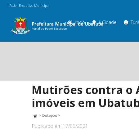
Poder Executivo Municipal
Início
A Cidade
Tur
Mutirões contra o 
imóveis em Ubatu
>
Destaques
>
Publicado em
17/05/2021