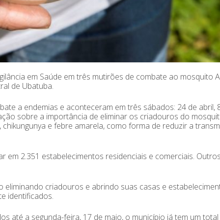
 Vigilância em Saúde em três mutirões de combate ao mosquito 
tral de Ubatuba.
ate a endemias e aconteceram em três sábados: 24 de abril, 
lação sobre a importância de eliminar os criadouros do mosquit
, chikungunya e febre amarela, como forma de reduzir a trans
lhar em 2.351 estabelecimentos residenciais e comerciais. Outro
 eliminando criadouros e abrindo suas casas e estabelecimen
e identificados.
os até a segunda-feira, 17 de maio, o município já tem um total