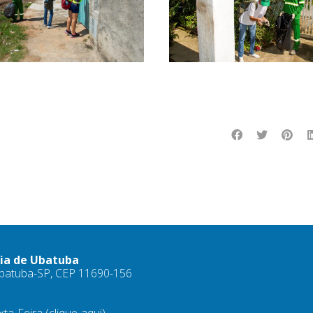
ria de Ubatuba
 Ubatuba-SP, CEP 11690-156