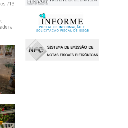
ros 713
s
ladeira