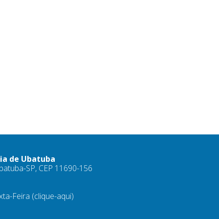
ria de Ubatuba
 Ubatuba-SP, CEP 11690-156
xta-Feira
(clique-aqui)