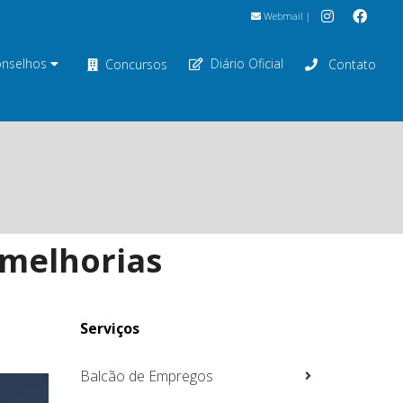
Webmail
|
nselhos
Diário Oficial
Concursos
Contato
 melhorias
Serviços
Balcão de Empregos