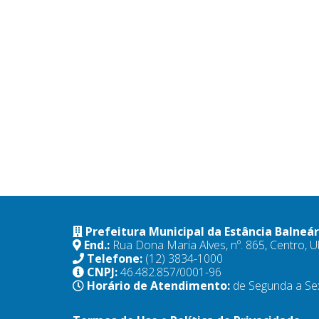
Prefeitura Municipal da Estância Balneá
End.:
Rua Dona Maria Alves, nº. 865, Centro,
Telefone:
(12) 3834-1000
CNPJ:
46.482.857/0001-96
Horário de Atendimento:
de Segunda a Se