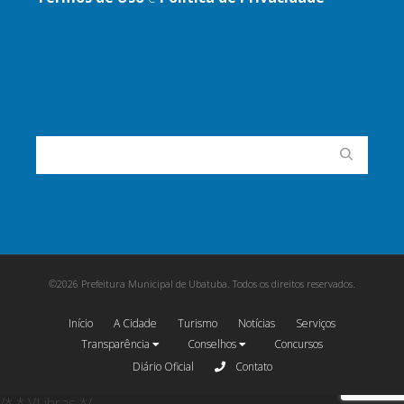
©2026 Prefeitura Municipal de Ubatuba. Todos os direitos reservados.
Início
A Cidade
Turismo
Notícias
Serviços
Transparência
Conselhos
Concursos
Diário Oficial
Contato
/* * VLibras */