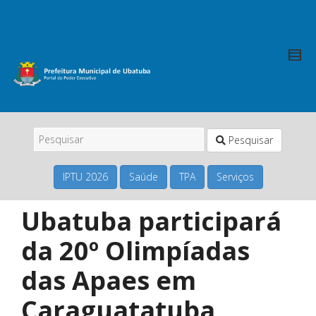
Pesquisar
IPTU 2026
Saúde
TPA
Serviços
Ubatuba participará
da 20º Olimpíadas
das Apaes em
Caraguatatuba