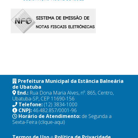
Prefeitura Municipal da Estância Balneária
de Ubatuba
End.:
Rua Dona Maria Alves, nº. 865, Centro,
Ubatuba-SP, CEP 11690-156
Telefone:
(12) 3834-1000
CNPJ:
46.482.857/0001-96
Horário de Atendimento:
de Segunda a
Sexta-Feira
(clique-aqui)
Termos de Uso
e
Política de Privacidade